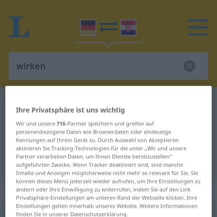
Deutsch-Kroatisch Wörterbuch
wirken
Ihre Privatsphäre ist uns wichtig
Deutsch-Kroatisch Übersetzung für
Wir und unsere
716
-Partner speichern und greifen auf
"wirken"
personenbezogene Daten wie Browserdaten oder eindeutige
Kennungen auf Ihrem Gerät zu. Durch Auswahl von Akzeptieren
aktivieren Sie Tracking-Technologien für die unter „Wir und unsere
Partner verarbeiten Daten, um Ihnen Dienste bereitzustellen“
"wirken" Kroatisch Übersetzung
aufgeführten Zwecke. Wenn Tracker deaktiviert sind, sind manche
Inhalte und Anzeigen möglicherweise nicht mehr so relevant für Sie. Sie
können dieses Menü jederzeit wieder aufrufen, um Ihre Einstellungen zu
„wirken“
ändern oder Ihre Einwilligung zu widerrufen, indem Sie auf den Link
Privatsphäre-Einstellungen am unteren Rand der Webseite klicken. Ihre
Einstellungen gelten innerhalb unseres Website. Weitere Informationen
finden Sie in unserer Datenschutzerklärung.
wirken