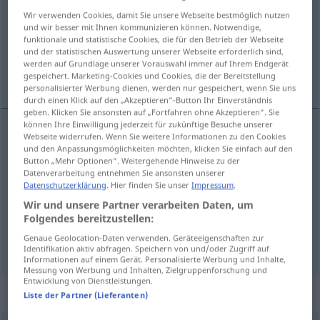
Wir verwenden Cookies, damit Sie unsere Webseite bestmöglich nutzen
Übersicht aller Übersetzungen
und wir besser mit Ihnen kommunizieren können. Notwendige,
funktionale und statistische Cookies, die für den Betrieb der Webseite
(Für mehr Details die Übersetzung anklicken/antippen)
und der statistischen Auswertung unserer Webseite erforderlich sind,
werden auf Grundlage unserer Vorauswahl immer auf Ihrem Endgerät
djelovati, raditi, plesti
gespeichert. Marketing-Cookies und Cookies, die der Bereitstellung
personalisierter Werbung dienen, werden nur gespeichert, wenn Sie uns
durch einen Klick auf den „Akzeptieren“-Button Ihr Einverständnis
geben. Klicken Sie ansonsten auf „Fortfahren ohne Akzeptieren“. Sie
können Ihre Einwilligung jederzeit für zukünftige Besuche unserer
Webseite widerrufen. Wenn Sie weitere Informationen zu den Cookies
djelovati
wirken
bewirken
, erscheinen
,
und den Anpassungsmöglichkeiten möchten, klicken Sie einfach auf den
Button „Mehr Optionen“. Weitergehende Hinweise zu der
Medikament usw
Datenverarbeitung entnehmen Sie ansonsten unserer
Datenschutzerklärung
. Hier finden Sie unser
Impressum
.
Wir und unsere Partner verarbeiten Daten, um
raditi
wirken
tätig sein
Folgendes bereitzustellen:
plesti
wirken
stricken
Genaue Geolocation-Daten verwenden. Geräteeigenschaften zur
Identifikation aktiv abfragen. Speichern von und/oder Zugriff auf
Informationen auf einem Gerät. Personalisierte Werbung und Inhalte,
Messung von Werbung und Inhalten, Zielgruppenforschung und
Entwicklung von Dienstleistungen.
Synonyme für "wirken"
Liste der Partner (Lieferanten)