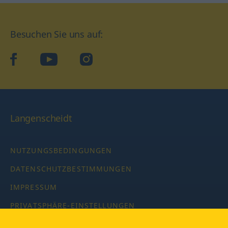
Besuchen Sie uns auf:
facebook
YouTube
Instagram
Langenscheidt
NUTZUNGSBEDINGUNGEN
DATENSCHUTZBESTIMMUNGEN
IMPRESSUM
PRIVATSPHÄRE-EINSTELLUNGEN
LATEINWÖRTERBUCH MIT CODE