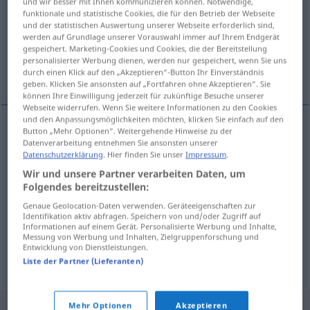
und wir besser mit Ihnen kommunizieren können. Notwendige,
funktionale und statistische Cookies, die für den Betrieb der Webseite
Übersicht aller Übersetzungen
und der statistischen Auswertung unserer Webseite erforderlich sind,
werden auf Grundlage unserer Vorauswahl immer auf Ihrem Endgerät
(Für mehr Details die Übersetzung anklicken/antippen)
gespeichert. Marketing-Cookies und Cookies, die der Bereitstellung
personalisierter Werbung dienen, werden nur gespeichert, wenn Sie uns
koji po redu
koji je danas datum?
durch einen Klick auf den „Akzeptieren“-Button Ihr Einverständnis
geben. Klicken Sie ansonsten auf „Fortfahren ohne Akzeptieren“. Sie
können Ihre Einwilligung jederzeit für zukünftige Besuche unserer
Webseite widerrufen. Wenn Sie weitere Informationen zu den Cookies
und den Anpassungsmöglichkeiten möchten, klicken Sie einfach auf den
Button „Mehr Optionen“. Weitergehende Hinweise zu der
Beispiele
Datenverarbeitung entnehmen Sie ansonsten unserer
der Wievielte
allgemein
Datenschutzerklärung
. Hier finden Sie unser
Impressum
.
Wir und unsere Partner verarbeiten Daten, um
koji
po
redu
Folgendes bereitzustellen:
Genaue Geolocation-Daten verwenden. Geräteeigenschaften zur
Identifikation aktiv abfragen. Speichern von und/oder Zugriff auf
der Wievielte ist heute?
Informationen auf einem Gerät. Personalisierte Werbung und Inhalte,
Messung von Werbung und Inhalten, Zielgruppenforschung und
koji
je
danas
datum?
Entwicklung von Dienstleistungen.
Liste der Partner (Lieferanten)
Mehr Optionen
Akzeptieren