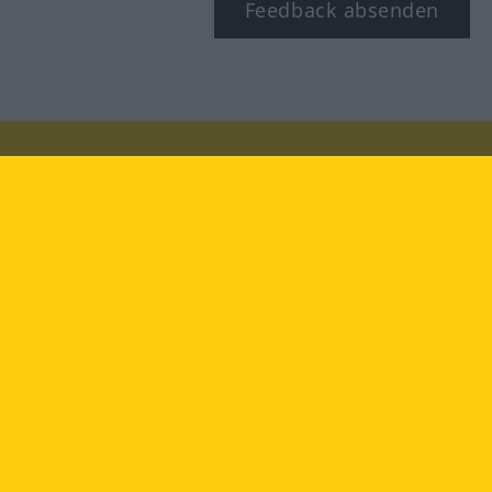
Feedback absenden
Besuchen Sie uns auf:
facebook
YouTube
Instagram
Langenscheidt
NUTZUNGSBEDINGUNGEN
DATENSCHUTZBESTIMMUNGEN