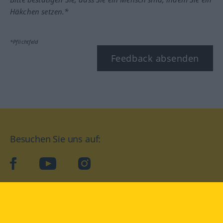
Häkchen setzen.*
*Pflichtfeld
Feedback absenden
Besuchen Sie uns auf:
facebook
YouTube
Instagram
Langenscheidt