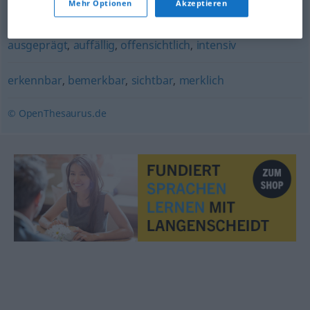
Mehr Optionen
Akzeptieren
stark
,
markant
,
unübersehbar
,
auffallend
,
deutlich
,
ausgeprägt
,
auffällig
,
offensichtlich
,
intensiv
erkennbar
,
bemerkbar
,
sichtbar
,
merklich
© OpenThesaurus.de