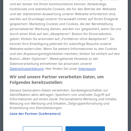
und wir besser mit Ihnen kommunizieren können. Notwendige,
wahrnehmbar
adj
funktionale und statistische Cookies, die für den Betrieb der Webseite
und der statistischen Auswertung unserer Webseite erforderlich sind,
werden auf Grundlage unserer Vorauswahl immer auf Ihrem Endgerät
Übersicht aller Übersetzungen
gespeichert. Marketing-Cookies und Cookies, die der Bereitstellung
(Für mehr Details die Übersetzung anklicken/antippen)
personalisierter Werbung dienen, werden nur gespeichert, wenn Sie uns
durch einen Klick auf den „Akzeptieren“-Button Ihr Einverständnis
geben. Klicken Sie ansonsten auf „Fortfahren ohne Akzeptieren“. Sie
primjetljiv
können Ihre Einwilligung jederzeit für zukünftige Besuche unserer
Webseite widerrufen. Wenn Sie weitere Informationen zu den Cookies
und den Anpassungsmöglichkeiten möchten, klicken Sie einfach auf den
Button „Mehr Optionen“. Weitergehende Hinweise zu der
Datenverarbeitung entnehmen Sie ansonsten unserer
Datenschutzerklärung
. Hier finden Sie unser
Impressum
.
primjetljiv
wahrnehmbar
Wir und unsere Partner verarbeiten Daten, um
Folgendes bereitzustellen:
Synonyme für "wahrnehmbar"
Genaue Geolocation-Daten verwenden. Geräteeigenschaften zur
Identifikation aktiv abfragen. Speichern von und/oder Zugriff auf
Informationen auf einem Gerät. Personalisierte Werbung und Inhalte,
Messung von Werbung und Inhalten, Zielgruppenforschung und
Entwicklung von Dienstleistungen.
spürbar
,
fühlbar
Liste der Partner (Lieferanten)
beachtenswert (wegen)
,
ungewöhnlich