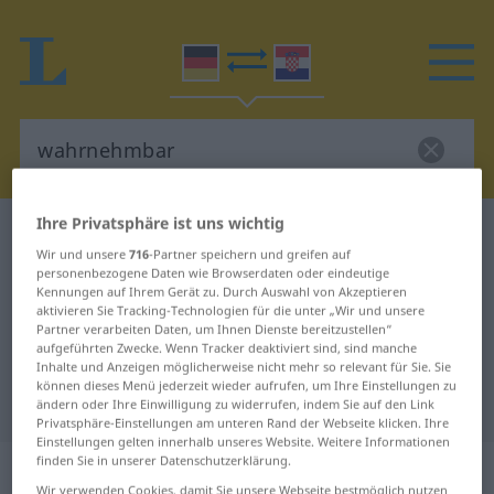
Ihre Privatsphäre ist uns wichtig
Deutsch-Kroatisch Wörterbuch
wahrnehmbar
Wir und unsere
716
-Partner speichern und greifen auf
Deutsch-Kroatisch Übersetzung für
personenbezogene Daten wie Browserdaten oder eindeutige
Kennungen auf Ihrem Gerät zu. Durch Auswahl von Akzeptieren
"wahrnehmbar"
aktivieren Sie Tracking-Technologien für die unter „Wir und unsere
Partner verarbeiten Daten, um Ihnen Dienste bereitzustellen“
aufgeführten Zwecke. Wenn Tracker deaktiviert sind, sind manche
"wahrnehmbar" Kroatisch
Inhalte und Anzeigen möglicherweise nicht mehr so relevant für Sie. Sie
können dieses Menü jederzeit wieder aufrufen, um Ihre Einstellungen zu
Übersetzung
ändern oder Ihre Einwilligung zu widerrufen, indem Sie auf den Link
Privatsphäre-Einstellungen am unteren Rand der Webseite klicken. Ihre
Einstellungen gelten innerhalb unseres Website. Weitere Informationen
finden Sie in unserer Datenschutzerklärung.
„wahrnehmbar“
: Adjektiv
Wir verwenden Cookies, damit Sie unsere Webseite bestmöglich nutzen