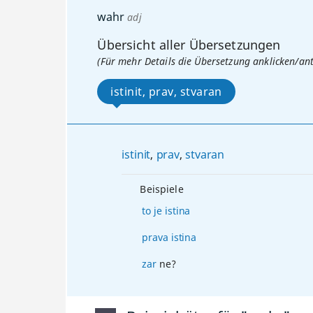
wahr
adj
Übersicht aller Übersetzungen
(Für mehr Details die Übersetzung anklicken/an
istinit, prav, stvaran
istinit
,
prav
,
stvaran
Beispiele
to
je
istina
prava
istina
zar
ne?