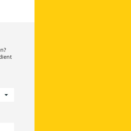
en?
dient