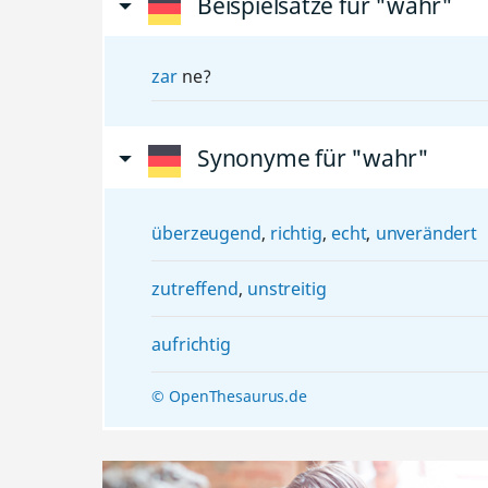
Beispielsätze für "wahr"
zar
ne?
Synonyme für "wahr"
überzeugend
,
richtig
,
echt
,
unverändert
zutreffend
,
unstreitig
aufrichtig
© OpenThesaurus.de