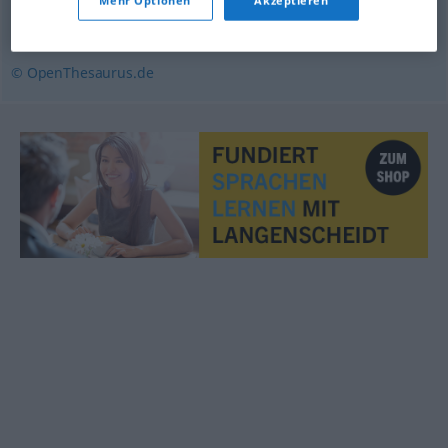
Mehr Optionen
Akzeptieren
Unterwäsche
© OpenThesaurus.de