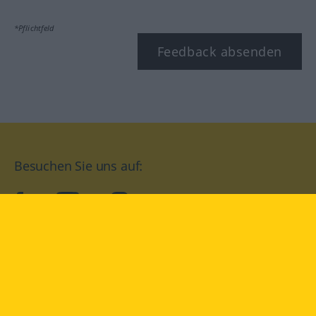
*Pflichtfeld
Feedback absenden
Besuchen Sie uns auf:
facebook
YouTube
Instagram
Langenscheidt