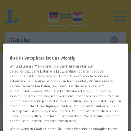
Ihre Privatsphäre ist uns wichtig
Deutsch-Kroatisch Wörterbuch
Wäsche
Wir und unsere
716
-Partner speichern und greifen auf
Deutsch-Kroatisch Übersetzung für
personenbezogene Daten wie Browserdaten oder eindeutige
Kennungen auf Ihrem Gerät zu. Durch Auswahl von Akzeptieren
"Wäsche"
aktivieren Sie Tracking-Technologien für die unter „Wir und unsere
Partner verarbeiten Daten, um Ihnen Dienste bereitzustellen“
aufgeführten Zwecke. Wenn Tracker deaktiviert sind, sind manche
Inhalte und Anzeigen möglicherweise nicht mehr so relevant für Sie. Sie
"Wäsche" Kroatisch Übersetzung
können dieses Menü jederzeit wieder aufrufen, um Ihre Einstellungen zu
ändern oder Ihre Einwilligung zu widerrufen, indem Sie auf den Link
Privatsphäre-Einstellungen am unteren Rand der Webseite klicken. Ihre
„Wäsche“
: Femininum
Einstellungen gelten innerhalb unseres Website. Weitere Informationen
finden Sie in unserer Datenschutzerklärung.
Wir verwenden Cookies, damit Sie unsere Webseite bestmöglich nutzen
Wäsche
f
<
Wäsche
;
-n
>