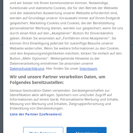
und wir besser mit Ihnen kommunizieren können. Notwendige,
funktionale und statistische Cookies, die für den Betrieb der Webseite
Übersicht aller Übersetzungen
und der statistischen Auswertung unserer Webseite erforderlich sind,
(Für mehr Details die Übersetzung anklicken/antippen)
werden auf Grundlage unserer Vorauswahl immer auf Ihrem Endgerät
gespeichert. Marketing-Cookies und Cookies, die der Bereitstellung
personalisierter Werbung dienen, werden nur gespeichert, wenn Sie uns
rublje, veš, pranje
durch einen Klick auf den „Akzeptieren“-Button Ihr Einverständnis
geben. Klicken Sie ansonsten auf „Fortfahren ohne Akzeptieren“. Sie
können Ihre Einwilligung jederzeit für zukünftige Besuche unserer
Webseite widerrufen. Wenn Sie weitere Informationen zu den Cookies
und den Anpassungsmöglichkeiten möchten, klicken Sie einfach auf den
Button „Mehr Optionen“. Weitergehende Hinweise zu der
rublje
Wäsche
Datenverarbeitung entnehmen Sie ansonsten unserer
Datenschutzerklärung
. Hier finden Sie unser
Impressum
.
veš
Wäsche
UMG
Wir und unsere Partner verarbeiten Daten, um
Folgendes bereitzustellen:
pranje
Wäsche
Waschen
Genaue Geolocation-Daten verwenden. Geräteeigenschaften zur
Identifikation aktiv abfragen. Speichern von und/oder Zugriff auf
Informationen auf einem Gerät. Personalisierte Werbung und Inhalte,
Messung von Werbung und Inhalten, Zielgruppenforschung und
Entwicklung von Dienstleistungen.
Liste der Partner (Lieferanten)
Synonyme für "Wäsche"