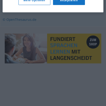
Mehr Optionen
Akzeptieren
temporär
,
zeitweilig
© OpenThesaurus.de