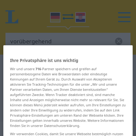
Ihre Privatsphäre ist uns wichtig
Deutsch-Kroatisch Wörterbuch
vorübergehend
Wir und unsere
716
-Partner speichern und greifen auf
Deutsch-Kroatisch Übersetzung für
personenbezogene Daten wie Browserdaten oder eindeutige
Kennungen auf Ihrem Gerät zu. Durch Auswahl von Akzeptieren
"vorübergehend"
aktivieren Sie Tracking-Technologien für die unter „Wir und unsere
Partner verarbeiten Daten, um Ihnen Dienste bereitzustellen“
aufgeführten Zwecke. Wenn Tracker deaktiviert sind, sind manche
Inhalte und Anzeigen möglicherweise nicht mehr so relevant für Sie. Sie
"vorübergehend" Kroatisch
können dieses Menü jederzeit wieder aufrufen, um Ihre Einstellungen zu
Übersetzung
ändern oder Ihre Einwilligung zu widerrufen, indem Sie auf den Link
Privatsphäre-Einstellungen am unteren Rand der Webseite klicken. Ihre
Einstellungen gelten innerhalb unseres Website. Weitere Informationen
finden Sie in unserer Datenschutzerklärung.
„vorübergehend“
: Adjektiv
Wir verwenden Cookies, damit Sie unsere Webseite bestmöglich nutzen