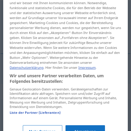
und wir besser mit Ihnen kommunizieren können. Notwendige,
funktionale und statistische Cookies, die für den Betrieb der Webseite
vorübergehend
adj
und der statistischen Auswertung unserer Webseite erforderlich sind,
werden auf Grundlage unserer Vorauswahl immer auf Ihrem Endgerät
Übersicht aller Übersetzungen
gespeichert. Marketing-Cookies und Cookies, die der Bereitstellung
(Für mehr Details die Übersetzung anklicken/antippen)
personalisierter Werbung dienen, werden nur gespeichert, wenn Sie uns
durch einen Klick auf den „Akzeptieren“-Button Ihr Einverständnis
geben. Klicken Sie ansonsten auf „Fortfahren ohne Akzeptieren“. Sie
prolazan, privremen
können Ihre Einwilligung jederzeit für zukünftige Besuche unserer
Webseite widerrufen. Wenn Sie weitere Informationen zu den Cookies
und den Anpassungsmöglichkeiten möchten, klicken Sie einfach auf den
Button „Mehr Optionen“. Weitergehende Hinweise zu der
Datenverarbeitung entnehmen Sie ansonsten unserer
Datenschutzerklärung
. Hier finden Sie unser
Impressum
.
prolazan
,
privremen
vorübergehend
Wir und unsere Partner verarbeiten Daten, um
Folgendes bereitzustellen:
Genaue Geolocation-Daten verwenden. Geräteeigenschaften zur
Synonyme für "vorübergehend"
Identifikation aktiv abfragen. Speichern von und/oder Zugriff auf
Informationen auf einem Gerät. Personalisierte Werbung und Inhalte,
Messung von Werbung und Inhalten, Zielgruppenforschung und
Entwicklung von Dienstleistungen.
kurz (ugs.)
Liste der Partner (Lieferanten)
vorläufig (Hauptform)
,
einstweilig
,
zunächst (einmal)