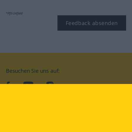
*Pflichtfeld
Feedback absenden
Besuchen Sie uns auf:
facebook
YouTube
Instagram
Langenscheidt