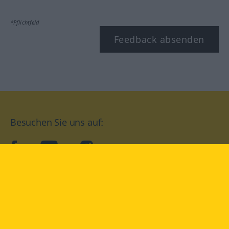
*Pflichtfeld
Feedback absenden
Besuchen Sie uns auf:
facebook
YouTube
Instagram
Langenscheidt