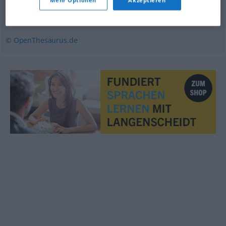
Mehr Optionen
Akzeptieren
deklamieren
,
vortragen (Hauptform)
,
wiedergeben
© OpenThesaurus.de