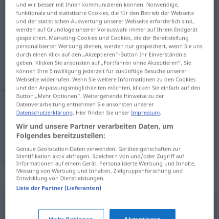
und wir besser mit Ihnen kommunizieren können. Notwendige,
funktionale und statistische Cookies, die für den Betrieb der Webseite
vorsprechen
→
sprechen
<
trennb
;
-ge-
;
>
und der statistischen Auswertung unserer Webseite erforderlich sind,
werden auf Grundlage unserer Vorauswahl immer auf Ihrem Endgerät
Übersicht aller Übersetzungen
gespeichert. Marketing-Cookies und Cookies, die der Bereitstellung
(Für mehr Details die Übersetzung anklicken/antippen)
personalisierter Werbung dienen, werden nur gespeichert, wenn Sie uns
durch einen Klick auf den „Akzeptieren“-Button Ihr Einverständnis
geben. Klicken Sie ansonsten auf „Fortfahren ohne Akzeptieren“. Sie
obratiti se, izgovoriti
können Ihre Einwilligung jederzeit für zukünftige Besuche unserer
Webseite widerrufen. Wenn Sie weitere Informationen zu den Cookies
und den Anpassungsmöglichkeiten möchten, klicken Sie einfach auf den
Button „Mehr Optionen“. Weitergehende Hinweise zu der
Datenverarbeitung entnehmen Sie ansonsten unserer
Datenschutzerklärung
. Hier finden Sie unser
Impressum
.
obratiti
se
vorsprechen
bei einem Anwalt usw
DAT
Wir und unsere Partner verarbeiten Daten, um
Folgendes bereitzustellen:
izgovoriti
vorsprechen
Wort
DAT
Genaue Geolocation-Daten verwenden. Geräteeigenschaften zur
Identifikation aktiv abfragen. Speichern von und/oder Zugriff auf
Informationen auf einem Gerät. Personalisierte Werbung und Inhalte,
Messung von Werbung und Inhalten, Zielgruppenforschung und
Synonyme für "vorsprechen"
Entwicklung von Dienstleistungen.
Liste der Partner (Lieferanten)
diktieren