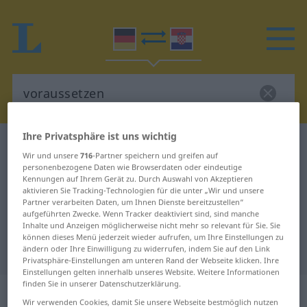
Ihre Privatsphäre ist uns wichtig
Deutsch-Kroatisch Wörterbuch
voraussetzen
Wir und unsere
716
-Partner speichern und greifen auf
Deutsch-Kroatisch Übersetzung für
personenbezogene Daten wie Browserdaten oder eindeutige
Kennungen auf Ihrem Gerät zu. Durch Auswahl von Akzeptieren
"voraussetzen"
aktivieren Sie Tracking-Technologien für die unter „Wir und unsere
Partner verarbeiten Daten, um Ihnen Dienste bereitzustellen“
aufgeführten Zwecke. Wenn Tracker deaktiviert sind, sind manche
Inhalte und Anzeigen möglicherweise nicht mehr so relevant für Sie. Sie
"voraussetzen" Kroatisch
können dieses Menü jederzeit wieder aufrufen, um Ihre Einstellungen zu
Übersetzung
ändern oder Ihre Einwilligung zu widerrufen, indem Sie auf den Link
Privatsphäre-Einstellungen am unteren Rand der Webseite klicken. Ihre
Einstellungen gelten innerhalb unseres Website. Weitere Informationen
finden Sie in unserer Datenschutzerklärung.
„voraussetzen“
Wir verwenden Cookies, damit Sie unsere Webseite bestmöglich nutzen