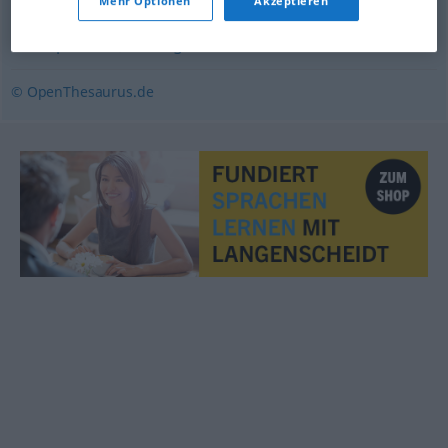
Mehr Optionen
Akzeptieren
gebieten
,
erfordern
,
bedürfen
,
benötigen
,
bedingen
,
beanspruchen
,
verlangen
© OpenThesaurus.de