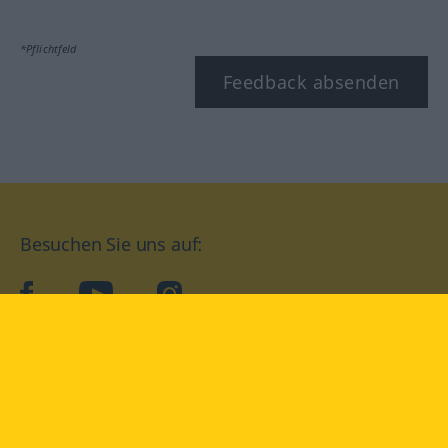
*Pflichtfeld
Feedback absenden
Besuchen Sie uns auf:
facebook
YouTube
Instagram
Langenscheidt