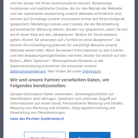
und wir besser mit Ihnen kommunizieren können. Notwendige,
voraussetzen
funktionale und statistische Cookies, die für den Betrieb der Webseite
<
trennb
;
-ge-
>
und der statistischen Auswertung unserer Webseite erforderlich sind,
werden auf Grundlage unserer Vorauswahl immer auf Ihrem Endgerät
Übersicht aller Übersetzungen
gespeichert. Marketing-Cookies und Cookies, die der Bereitstellung
(Für mehr Details die Übersetzung anklicken/antippen)
personalisierter Werbung dienen, werden nur gespeichert, wenn Sie uns
durch einen Klick auf den „Akzeptieren“-Button Ihr Einverständnis
geben. Klicken Sie ansonsten auf „Fortfahren ohne Akzeptieren“. Sie
pretpostaviti
können Ihre Einwilligung jederzeit für zukünftige Besuche unserer
Webseite widerrufen. Wenn Sie weitere Informationen zu den Cookies
und den Anpassungsmöglichkeiten möchten, klicken Sie einfach auf den
Button „Mehr Optionen“. Weitergehende Hinweise zu der
Datenverarbeitung entnehmen Sie ansonsten unserer
Datenschutzerklärung
. Hier finden Sie unser
Impressum
.
pretpostaviti
(-vljati)
voraussetzen
Wir und unsere Partner verarbeiten Daten, um
Folgendes bereitzustellen:
Genaue Geolocation-Daten verwenden. Geräteeigenschaften zur
Identifikation aktiv abfragen. Speichern von und/oder Zugriff auf
Informationen auf einem Gerät. Personalisierte Werbung und Inhalte,
Synonyme für "voraussetzen"
Messung von Werbung und Inhalten, Zielgruppenforschung und
Entwicklung von Dienstleistungen.
Liste der Partner (Lieferanten)
unterstellen
,
erwarten