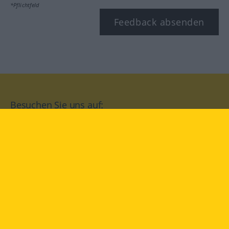
*Pflichtfeld
Feedback absenden
Besuchen Sie uns auf:
facebook
YouTube
Instagram
Langenscheidt
NUTZUNGSBEDINGUNGEN