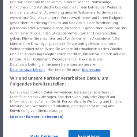
und wir besser mit Ihnen kommunizieren können. Notwendige,
funktionale und statistische Cookies, die für den Betrieb der Webseite
verwirklichen
und der statistischen Auswertung unserer Webseite erforderlich sind,
werden auf Grundlage unserer Vorauswahl immer auf Ihrem Endgerät
Übersicht aller Übersetzungen
gespeichert. Marketing-Cookies und Cookies, die der Bereitstellung
personalisierter Werbung dienen, werden nur gespeichert, wenn Sie uns
(Für mehr Details die Übersetzung anklicken/antippen)
durch einen Klick auf den „Akzeptieren“-Button Ihr Einverständnis
geben. Klicken Sie ansonsten auf „Fortfahren ohne Akzeptieren“. Sie
ostvariti
können Ihre Einwilligung jederzeit für zukünftige Besuche unserer
Webseite widerrufen. Wenn Sie weitere Informationen zu den Cookies
und den Anpassungsmöglichkeiten möchten, klicken Sie einfach auf den
Button „Mehr Optionen“. Weitergehende Hinweise zu der
Datenverarbeitung entnehmen Sie ansonsten unserer
Datenschutzerklärung
. Hier finden Sie unser
Impressum
.
ostvariti
(-arivati)
verwirklichen
Wir und unsere Partner verarbeiten Daten, um
Folgendes bereitzustellen:
Genaue Geolocation-Daten verwenden. Geräteeigenschaften zur
Synonyme für "verwirklichen"
Identifikation aktiv abfragen. Speichern von und/oder Zugriff auf
Informationen auf einem Gerät. Personalisierte Werbung und Inhalte,
Messung von Werbung und Inhalten, Zielgruppenforschung und
Entwicklung von Dienstleistungen.
umsetzen
,
ausführen
,
bewerkstelligen (ugs.)
,
Liste der Partner (Lieferanten)
durchführen
,
vornehmen
,
realisieren
Mehr Optionen
Akzeptieren