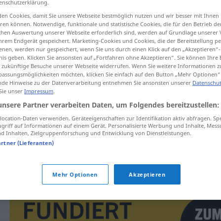
enschutzerklärung.
en Cookies, damit Sie unsere Webseite bestmöglich nutzen und wir besser mit Ihnen
en können. Notwendige, funktionale und statistische Cookies, die für den Betrieb d
ischen Auswertung unserer Webseite erforderlich sind, werden auf Grundlage unserer
hrem Endgerät gespeichert. Marketing-Cookies und Cookies, die der Bereitstellung per
tippen)
nen, werden nur gespeichert, wenn Sie uns durch einen Klick auf den „Akzeptieren“-
nis geben. Klicken Sie ansonsten auf „Fortfahren ohne Akzeptieren“. Sie können Ihre 
ür zukünftige Besuche unserer Webseite widerrufen. Wenn Sie weitere Informationen 
assungsmöglichkeiten möchten, klicken Sie einfach auf den Button „Mehr Optionen“
de Hinweise zu der Datenverarbeitung entnehmen Sie ansonsten unserer
Datenschut
 Sie unser
Impressum
.
unsere Partner verarbeiten Daten, um Folgendes bereitzustellen:
Verruf
ocation-Daten verwenden. Geräteeigenschaften zur Identifikation aktiv abfragen. Sp
griff auf Informationen auf einem Gerät. Personalisierte Werbung und Inhalte, Mes
 Inhalten, Zielgruppenforschung und Entwicklung von Dienstleistungen.
artner (Lieferanten)
in Verruf
kommen
Mehr Optionen
Akzeptieren