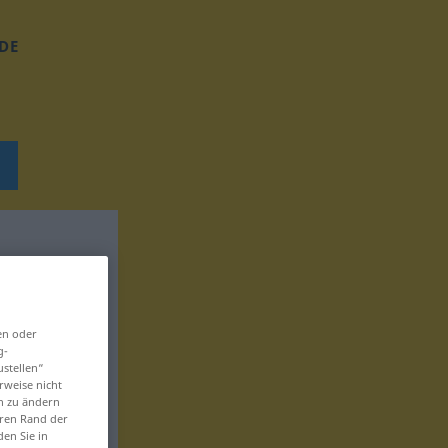
DE
en oder
g-
ustellen“
rweise nicht
en zu ändern
eren Rand der
den Sie in