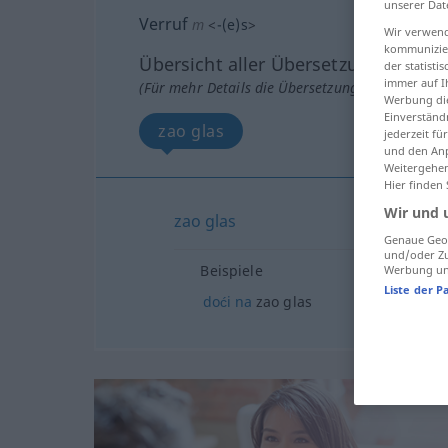
unserer Dat
Verruf
m
<
-(e)s
>
Wir verwend
kommunizier
Übersicht aller Übersetzungen
der statist
immer auf I
(Für mehr Details die Übersetzung anklicken/an
Werbung die
Einverständ
zao glas
jederzeit f
und den Anp
Weitergehen
Hier finden
Wir und 
zao
glas
Genaue Geol
und/oder Zu
Beispiele
Werbung und
Liste der P
doći
na
zao glas