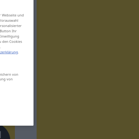
er Webseite und
 Vorauswahl
sonalisierter
Button Ihr
Einwilligung
zu den Cookies
.
zerklärung
.
eichern von
sung von