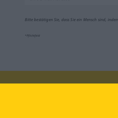
Bitte bestätigen Sie, dass Sie ein Mensch sind, inde
*Pflichtfeld
Besuchen Sie uns auf:
faceb