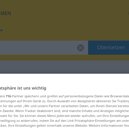
HMEN
Übersetzen
 für "Verruf"
atsphäre ist uns wichtig
sere
716
-Partner speichern und greifen auf personenbezogene Daten wie Browserdat
Kennungen auf Ihrem Gerät zu. Durch Auswahl von Akzeptieren aktivieren Sie Trackin
g
n für die unter „Wir und unsere Partner verarbeiten Daten, um Ihnen Dienste bereitz
n Zwecke. Wenn Tracker deaktiviert sind, sind manche Inhalte und Anzeigen mögliche
evant für Sie. Sie können dieses Menü jederzeit wieder aufrufen, um Ihre Einstellung
inwilligung zu widerrufen, indem Sie auf den Link Privatsphäre-Einstellungen am unt
cken. Ihre Einstellungen gelten innerhalb unseres Website. Weitere Informationen fin