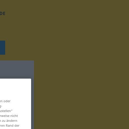
DE
en oder
g-
ustellen“
rweise nicht
en zu ändern
eren Rand der