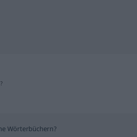
h?
ine Wörterbüchern?