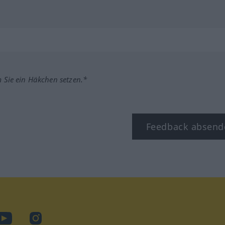
m Sie ein Häkchen setzen.*
Feedback absend
ook
YouTube
Instagram