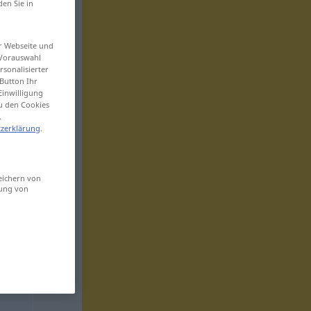
den Sie in
er Webseite und
 Vorauswahl
sonalisierter
Button Ihr
Einwilligung
zu den Cookies
.
zerklärung
.
eichern von
sung von