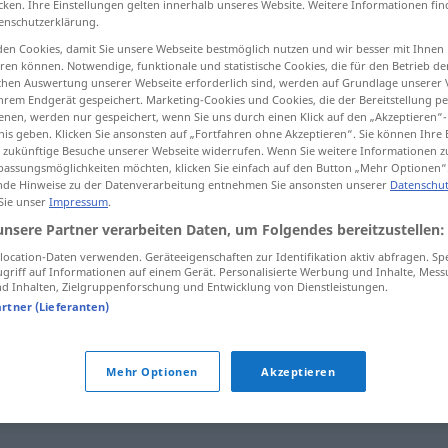
cken. Ihre Einstellungen gelten innerhalb unseres Website. Weitere Informationen fin
enschutzerklärung.
en Cookies, damit Sie unsere Webseite bestmöglich nutzen und wir besser mit Ihnen
en können. Notwendige, funktionale und statistische Cookies, die für den Betrieb d
ischen Auswertung unserer Webseite erforderlich sind, werden auf Grundlage unserer
tippen)
hrem Endgerät gespeichert. Marketing-Cookies und Cookies, die der Bereitstellung per
nen, werden nur gespeichert, wenn Sie uns durch einen Klick auf den „Akzeptieren“-
nis geben. Klicken Sie ansonsten auf „Fortfahren ohne Akzeptieren“. Sie können Ihre 
ür zukünftige Besuche unserer Webseite widerrufen. Wenn Sie weitere Informationen 
assungsmöglichkeiten möchten, klicken Sie einfach auf den Button „Mehr Optionen“
de Hinweise zu der Datenverarbeitung entnehmen Sie ansonsten unserer
Datenschut
 Sie unser
Impressum
.
verrenken
unsere Partner verarbeiten Daten, um Folgendes bereitzustellen:
ocation-Daten verwenden. Geräteeigenschaften zur Identifikation aktiv abfragen. Sp
griff auf Informationen auf einem Gerät. Personalisierte Werbung und Inhalte, Mes
 Inhalten, Zielgruppenforschung und Entwicklung von Dienstleistungen.
sich den
Hals
verrenken
UMG
artner (Lieferanten)
Mehr Optionen
Akzeptieren