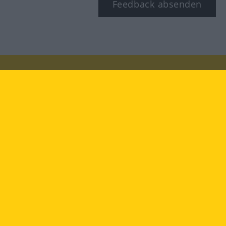
Feedback absenden
Besuchen Sie uns auf:
facebook
YouTube
Instagram
Langenscheidt
NUTZUNGSBEDINGUNGEN
DATENSCHUTZBESTIMMUNGEN