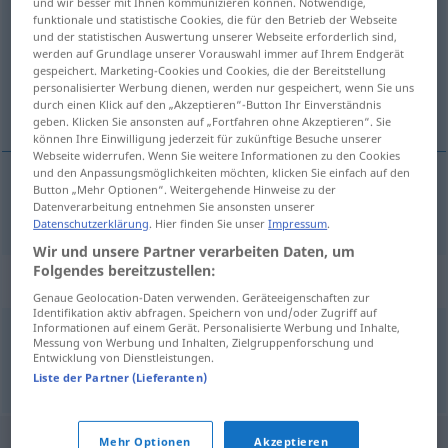
und wir besser mit Ihnen kommunizieren können. Notwendige,
funktionale und statistische Cookies, die für den Betrieb der Webseite
Übersicht aller Übersetzungen
und der statistischen Auswertung unserer Webseite erforderlich sind,
werden auf Grundlage unserer Vorauswahl immer auf Ihrem Endgerät
(Für mehr Details die Übersetzung anklicken/antippen)
gespeichert. Marketing-Cookies und Cookies, die der Bereitstellung
personalisierter Werbung dienen, werden nur gespeichert, wenn Sie uns
naklada, izdavačka kuća
durch einen Klick auf den „Akzeptieren“-Button Ihr Einverständnis
geben. Klicken Sie ansonsten auf „Fortfahren ohne Akzeptieren“. Sie
können Ihre Einwilligung jederzeit für zukünftige Besuche unserer
Webseite widerrufen. Wenn Sie weitere Informationen zu den Cookies
und den Anpassungsmöglichkeiten möchten, klicken Sie einfach auf den
Button „Mehr Optionen“. Weitergehende Hinweise zu der
naklada
, izdavačka
kuća
Verlag
Datenverarbeitung entnehmen Sie ansonsten unserer
Datenschutzerklärung
. Hier finden Sie unser
Impressum
.
Wir und unsere Partner verarbeiten Daten, um
Folgendes bereitzustellen:
Beispielsätze für "Verlag"
Genaue Geolocation-Daten verwenden. Geräteeigenschaften zur
Identifikation aktiv abfragen. Speichern von und/oder Zugriff auf
Informationen auf einem Gerät. Personalisierte Werbung und Inhalte,
Messung von Werbung und Inhalten, Zielgruppenforschung und
Druck
und Verlag
Entwicklung von Dienstleistungen.
tisak
i
naklada
Liste der Partner (Lieferanten)
Mehr Optionen
Akzeptieren