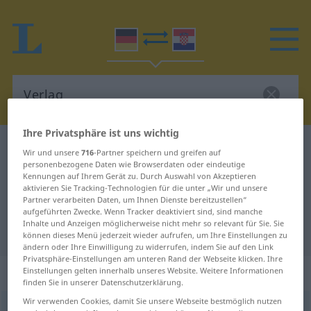
Ihre Privatsphäre ist uns wichtig
Deutsch-Kroatisch Wörterbuch
Verlag
Wir und unsere
716
-Partner speichern und greifen auf
personenbezogene Daten wie Browserdaten oder eindeutige
Deutsch-Kroatisch Übersetzung für
Kennungen auf Ihrem Gerät zu. Durch Auswahl von Akzeptieren
"Verlag"
aktivieren Sie Tracking-Technologien für die unter „Wir und unsere
Partner verarbeiten Daten, um Ihnen Dienste bereitzustellen“
aufgeführten Zwecke. Wenn Tracker deaktiviert sind, sind manche
Inhalte und Anzeigen möglicherweise nicht mehr so relevant für Sie. Sie
"Verlag" Kroatisch Übersetzung
können dieses Menü jederzeit wieder aufrufen, um Ihre Einstellungen zu
ändern oder Ihre Einwilligung zu widerrufen, indem Sie auf den Link
Privatsphäre-Einstellungen am unteren Rand der Webseite klicken. Ihre
„Verlag“
: Maskulinum
Einstellungen gelten innerhalb unseres Website. Weitere Informationen
finden Sie in unserer Datenschutzerklärung.
Wir verwenden Cookies, damit Sie unsere Webseite bestmöglich nutzen
Verlag
m
<
-(e)s
;
-e
>