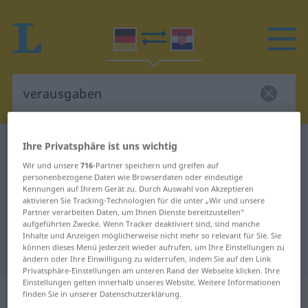
Deutsch-Kroatisch Wörterbuch
verausgaben
Ihre Privatsphäre ist uns wichtig
Deutsch-Kroatisch Übersetzung für
Wir und unsere
716
-Partner speichern und greifen auf
personenbezogene Daten wie Browserdaten oder eindeutige
"verausgaben"
Kennungen auf Ihrem Gerät zu. Durch Auswahl von Akzeptieren
aktivieren Sie Tracking-Technologien für die unter „Wir und unsere
Partner verarbeiten Daten, um Ihnen Dienste bereitzustellen“
aufgeführten Zwecke. Wenn Tracker deaktiviert sind, sind manche
"verausgaben" Kroatisch
Inhalte und Anzeigen möglicherweise nicht mehr so relevant für Sie. Sie
können dieses Menü jederzeit wieder aufrufen, um Ihre Einstellungen zu
Übersetzung
ändern oder Ihre Einwilligung zu widerrufen, indem Sie auf den Link
Privatsphäre-Einstellungen am unteren Rand der Webseite klicken. Ihre
Einstellungen gelten innerhalb unseres Website. Weitere Informationen
„verausgaben“
finden Sie in unserer Datenschutzerklärung.