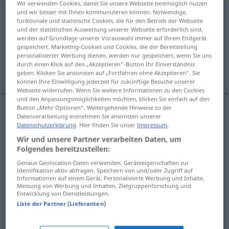
Wir verwenden Cookies, damit Sie unsere Webseite bestmöglich nutzen
und wir besser mit Ihnen kommunizieren können. Notwendige,
verausgaben
funktionale und statistische Cookies, die für den Betrieb der Webseite
und der statistischen Auswertung unserer Webseite erforderlich sind,
Übersicht aller Übersetzungen
werden auf Grundlage unserer Vorauswahl immer auf Ihrem Endgerät
gespeichert. Marketing-Cookies und Cookies, die der Bereitstellung
(Für mehr Details die Übersetzung anklicken/antippen)
personalisierter Werbung dienen, werden nur gespeichert, wenn Sie uns
durch einen Klick auf den „Akzeptieren“-Button Ihr Einverständnis
naprezati se do krajnosti
previše trošiti
geben. Klicken Sie ansonsten auf „Fortfahren ohne Akzeptieren“. Sie
können Ihre Einwilligung jederzeit für zukünftige Besuche unserer
Webseite widerrufen. Wenn Sie weitere Informationen zu den Cookies
und den Anpassungsmöglichkeiten möchten, klicken Sie einfach auf den
Button „Mehr Optionen“. Weitergehende Hinweise zu der
Beispiele
Datenverarbeitung entnehmen Sie ansonsten unserer
Datenschutzerklärung
. Hier finden Sie unser
Impressum
.
sich verausgaben
Kräfte
Wir und unsere Partner verarbeiten Daten, um
naprezati
se
do
krajnosti
Folgendes bereitzustellen:
Genaue Geolocation-Daten verwenden. Geräteeigenschaften zur
Identifikation aktiv abfragen. Speichern von und/oder Zugriff auf
sich verausgaben
finanziell
Informationen auf einem Gerät. Personalisierte Werbung und Inhalte,
Messung von Werbung und Inhalten, Zielgruppenforschung und
Entwicklung von Dienstleistungen.
previše
trošiti
Liste der Partner (Lieferanten)