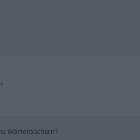
h?
ine Wörterbüchern?