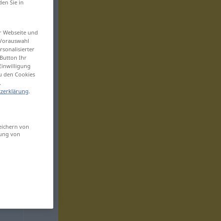
den Sie in
er Webseite und
 Vorauswahl
sonalisierter
Button Ihr
Einwilligung
zu den Cookies
.
zerklärung
.
eichern von
sung von