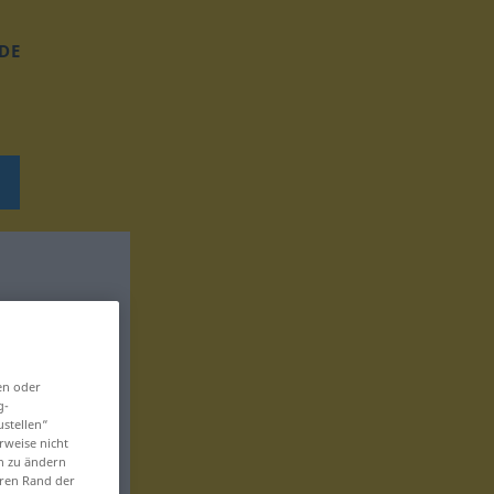
DE
en oder
g-
ustellen“
rweise nicht
en zu ändern
eren Rand der