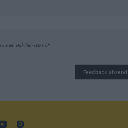
m Sie ein Häkchen setzen.*
Feedback absend
ook
YouTube
Instagram