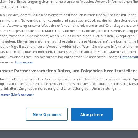
cken. Ihre Einstellungen gelten innerhalb unseres Website. Weitere Informationen fin
enschutzerklärung.
en Cookies, damit Sie unsere Webseite bestmöglich nutzen und wir besser mit Ihnen
en können. Notwendige, funktionale und statistische Cookies, die für den Betrieb d
ischen Auswertung unserer Webseite erforderlich sind, werden auf Grundlage unserer
tippen)
hrem Endgerät gespeichert. Marketing-Cookies und Cookies, die der Bereitstellung per
nen, werden nur gespeichert, wenn Sie uns durch einen Klick auf den „Akzeptieren“-
nis geben. Klicken Sie ansonsten auf „Fortfahren ohne Akzeptieren“. Sie können Ihre 
ür zukünftige Besuche unserer Webseite widerrufen. Wenn Sie weitere Informationen 
assungsmöglichkeiten möchten, klicken Sie einfach auf den Button „Mehr Optionen“
de Hinweise zu der Datenverarbeitung entnehmen Sie ansonsten unserer
Datenschut
 Sie unser
Impressum
.
Unmenschlichkeit
unsere Partner verarbeiten Daten, um Folgendes bereitzustellen:
ocation-Daten verwenden. Geräteeigenschaften zur Identifikation aktiv abfragen. Sp
griff auf Informationen auf einem Gerät. Personalisierte Werbung und Inhalte, Mes
 Inhalten, Zielgruppenforschung und Entwicklung von Dienstleistungen.
artner (Lieferanten)
chkeit"
Mehr Optionen
Akzeptieren