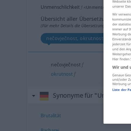
Webseite kli
Unmenschlichkeit
unserer Dat
f
<
Unmenschlichkeit
>
Wir verwend
Übersicht aller Übersetzungen
kommunizier
der statist
(Für mehr Details die Übersetzung anklicken/an
immer auf I
Werbung die
nečovječnost, okrutnost
Einverständ
jederzeit f
und den Anp
Weitergehen
Hier finden
nečovječnost
f
Wir und 
okrutnost
f
Genaue Geol
und/oder Zu
Werbung und
Liste der P
Synonyme für "Unmenschli
Brutalität
Barbarei