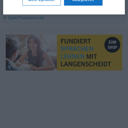
unredlich
,
unlauter
,
verlogen
,
unehrlich
,
falsch (ugs.)
© OpenThesaurus.de