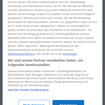
und wir besser mit Ihnen kommunizieren können. Notwendige,
funktionale und statistische Cookies, die für den Betrieb der Webseite
unaufrichtig
adj
und der statistischen Auswertung unserer Webseite erforderlich sind,
werden auf Grundlage unserer Vorauswahl immer auf Ihrem Endgerät
Übersicht aller Übersetzungen
gespeichert. Marketing-Cookies und Cookies, die der Bereitstellung
(Für mehr Details die Übersetzung anklicken/antippen)
personalisierter Werbung dienen, werden nur gespeichert, wenn Sie uns
durch einen Klick auf den „Akzeptieren“-Button Ihr Einverständnis
geben. Klicken Sie ansonsten auf „Fortfahren ohne Akzeptieren“. Sie
neiskren
können Ihre Einwilligung jederzeit für zukünftige Besuche unserer
Webseite widerrufen. Wenn Sie weitere Informationen zu den Cookies
und den Anpassungsmöglichkeiten möchten, klicken Sie einfach auf den
Button „Mehr Optionen“. Weitergehende Hinweise zu der
Datenverarbeitung entnehmen Sie ansonsten unserer
Datenschutzerklärung
. Hier finden Sie unser
Impressum
.
neiskren
unaufrichtig
Wir und unsere Partner verarbeiten Daten, um
Folgendes bereitzustellen:
Genaue Geolocation-Daten verwenden. Geräteeigenschaften zur
Synonyme für "unaufrichtig"
Identifikation aktiv abfragen. Speichern von und/oder Zugriff auf
Informationen auf einem Gerät. Personalisierte Werbung und Inhalte,
Messung von Werbung und Inhalten, Zielgruppenforschung und
Entwicklung von Dienstleistungen.
bigott
,
scheinheilig (Hauptform)
,
falsch (ugs.)
,
verlogen
,
Liste der Partner (Lieferanten)
heuchlerisch
,
hintenrum (ugs.)
Mehr Optionen
Akzeptieren