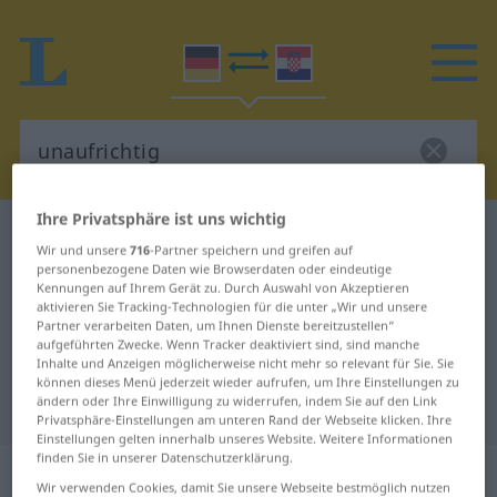
Ihre Privatsphäre ist uns wichtig
Deutsch-Kroatisch Wörterbuch
unaufrichtig
Wir und unsere
716
-Partner speichern und greifen auf
Deutsch-Kroatisch Übersetzung für
personenbezogene Daten wie Browserdaten oder eindeutige
Kennungen auf Ihrem Gerät zu. Durch Auswahl von Akzeptieren
"unaufrichtig"
aktivieren Sie Tracking-Technologien für die unter „Wir und unsere
Partner verarbeiten Daten, um Ihnen Dienste bereitzustellen“
aufgeführten Zwecke. Wenn Tracker deaktiviert sind, sind manche
Inhalte und Anzeigen möglicherweise nicht mehr so relevant für Sie. Sie
"unaufrichtig" Kroatisch
können dieses Menü jederzeit wieder aufrufen, um Ihre Einstellungen zu
ändern oder Ihre Einwilligung zu widerrufen, indem Sie auf den Link
Übersetzung
Privatsphäre-Einstellungen am unteren Rand der Webseite klicken. Ihre
Einstellungen gelten innerhalb unseres Website. Weitere Informationen
finden Sie in unserer Datenschutzerklärung.
„unaufrichtig“
: Adjektiv
Wir verwenden Cookies, damit Sie unsere Webseite bestmöglich nutzen