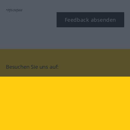
*Pflichtfeld
Feedback absenden
Besuchen Sie uns auf:
facebook
YouTube
Instagram
Langenscheidt