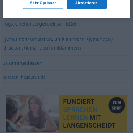
Mehr Optionen
Akzeptieren
bergen (geh.)
,
integrieren
,
enthalten
,
tragen
,
mitbringen
(ugs.)
,
beherbergen
,
einschließen
(jemanden) umarmen
,
umklammern
,
(jemanden)
drücken
,
(jemanden) umklammern
zusammenfassen
© OpenThesaurus.de