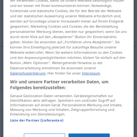
Wir verwenden Cookies, damit Sie unsere Webseite bestmöglich nutzen
und wir besser mit Ihnen kommunizieren können. Notwendige,
Übersicht aller Übersetzungen
funktionale und statistische Cookies, die für den Betrieb der Webseite
und der statistischen Auswertung unserer Webseite erforderlich sind,
(Für mehr Details die Übersetzung anklicken/antippen)
werden auf Grundlage unserer Vorauswahl immer auf Ihrem Endgerät
gespeichert. Marketing-Cookies und Cookies, die der Bereitstellung
obuhvatiti, obuzeti , uključiti
personalisierter Werbung dienen, werden nur gespeichert, wenn Sie uns
durch einen Klick auf den „Akzeptieren“-Button Ihr Einverständnis
geben. Klicken Sie ansonsten auf „Fortfahren ohne Akzeptieren“. Sie
können Ihre Einwilligung jederzeit für zukünftige Besuche unserer
Webseite widerrufen. Wenn Sie weitere Informationen zu den Cookies
und den Anpassungsmöglichkeiten möchten, klicken Sie einfach auf den
obuhvatiti (-ćati),
obuzeti
(-zimati)
umfassen
Button „Mehr Optionen“. Weitergehende Hinweise zu der
Datenverarbeitung entnehmen Sie ansonsten unserer
Datenschutzerklärung
. Hier finden Sie unser
Impressum
.
uključiti
(-učivati)
umfassen
beinhalten
Wir und unsere Partner verarbeiten Daten, um
Folgendes bereitzustellen:
Genaue Geolocation-Daten verwenden. Geräteeigenschaften zur
Synonyme für "umfassen"
Identifikation aktiv abfragen. Speichern von und/oder Zugriff auf
Informationen auf einem Gerät. Personalisierte Werbung und Inhalte,
Messung von Werbung und Inhalten, Zielgruppenforschung und
Entwicklung von Dienstleistungen.
aufnehmen
,
unterbringen
,
beherbergen
,
enthalten
Liste der Partner (Lieferanten)
ausmachen