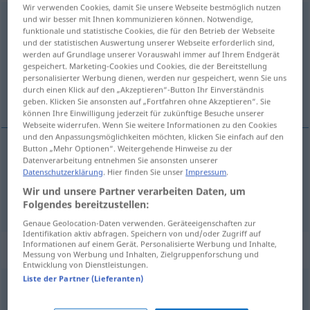
Wir verwenden Cookies, damit Sie unsere Webseite bestmöglich nutzen
und wir besser mit Ihnen kommunizieren können. Notwendige,
überwerfen
→
werfen
<
trennb
;
-ge-
;
>
funktionale und statistische Cookies, die für den Betrieb der Webseite
und der statistischen Auswertung unserer Webseite erforderlich sind,
Übersicht aller Übersetzungen
werden auf Grundlage unserer Vorauswahl immer auf Ihrem Endgerät
(Für mehr Details die Übersetzung anklicken/antippen)
gespeichert. Marketing-Cookies und Cookies, die der Bereitstellung
personalisierter Werbung dienen, werden nur gespeichert, wenn Sie uns
durch einen Klick auf den „Akzeptieren“-Button Ihr Einverständnis
prebaciti , ogrnuti
geben. Klicken Sie ansonsten auf „Fortfahren ohne Akzeptieren“. Sie
können Ihre Einwilligung jederzeit für zukünftige Besuche unserer
Webseite widerrufen. Wenn Sie weitere Informationen zu den Cookies
und den Anpassungsmöglichkeiten möchten, klicken Sie einfach auf den
Button „Mehr Optionen“. Weitergehende Hinweise zu der
Datenverarbeitung entnehmen Sie ansonsten unserer
prebaciti
(-acivati)
überwerfen
Mantel usw
Datenschutzerklärung
. Hier finden Sie unser
Impressum
.
Wir und unsere Partner verarbeiten Daten, um
ogrnuti
(ogrtati)
überwerfen
Folgendes bereitzustellen:
Genaue Geolocation-Daten verwenden. Geräteeigenschaften zur
Identifikation aktiv abfragen. Speichern von und/oder Zugriff auf
Informationen auf einem Gerät. Personalisierte Werbung und Inhalte,
„überwerfen“
Messung von Werbung und Inhalten, Zielgruppenforschung und
Entwicklung von Dienstleistungen.
Liste der Partner (Lieferanten)
überwerfen