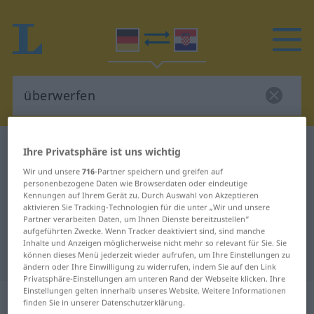
Deutsch-Kroatisch Wörterbuch
überwerfen
Ihre Privatsphäre ist uns wichtig
Deutsch-Kroatisch Übersetzung für
Wir und unsere
716
-Partner speichern und greifen auf
personenbezogene Daten wie Browserdaten oder eindeutige
"überwerfen"
Kennungen auf Ihrem Gerät zu. Durch Auswahl von Akzeptieren
aktivieren Sie Tracking-Technologien für die unter „Wir und unsere
Partner verarbeiten Daten, um Ihnen Dienste bereitzustellen“
aufgeführten Zwecke. Wenn Tracker deaktiviert sind, sind manche
"überwerfen" Kroatisch
Inhalte und Anzeigen möglicherweise nicht mehr so relevant für Sie. Sie
Übersetzung
können dieses Menü jederzeit wieder aufrufen, um Ihre Einstellungen zu
ändern oder Ihre Einwilligung zu widerrufen, indem Sie auf den Link
Privatsphäre-Einstellungen am unteren Rand der Webseite klicken. Ihre
Einstellungen gelten innerhalb unseres Website. Weitere Informationen
„überwerfen“
finden Sie in unserer Datenschutzerklärung.