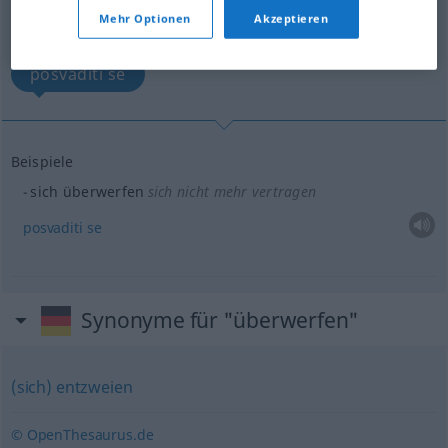
Übersicht aller Übersetzungen
Mehr Optionen
Akzeptieren
(Für mehr Details die Übersetzung anklicken/antippen)
posvaditi se
Beispiele
sich überwerfen
sich nicht mehr vertragen
posvaditi
se
Synonyme für "überwerfen"
(sich) entzweien
© OpenThesaurus.de