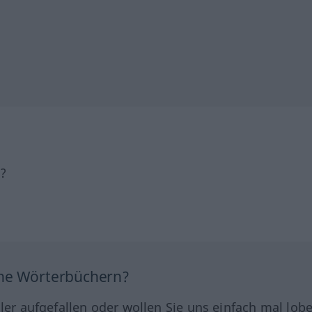
h?
ine Wörterbüchern?
hler aufgefallen oder wollen Sie uns einfach mal lob