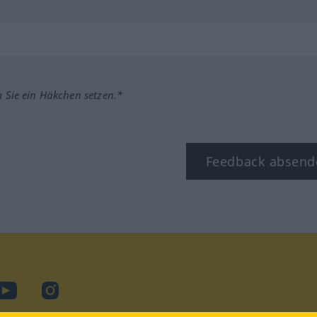
m Sie ein Häkchen setzen.*
Feedback absend
ook
YouTube
Instagram