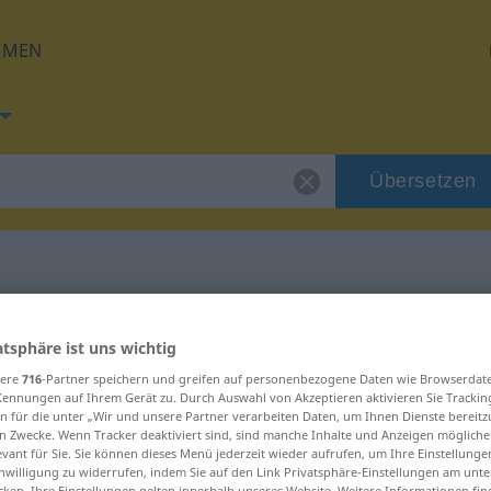
HMEN
Übersetzen
g für "Trommel"
atsphäre ist uns wichtig
sere
716
-Partner speichern und greifen auf personenbezogene Daten wie Browserdat
ung
Kennungen auf Ihrem Gerät zu. Durch Auswahl von Akzeptieren aktivieren Sie Trackin
n für die unter „Wir und unsere Partner verarbeiten Daten, um Ihnen Dienste bereitz
n Zwecke. Wenn Tracker deaktiviert sind, sind manche Inhalte und Anzeigen mögliche
evant für Sie. Sie können dieses Menü jederzeit wieder aufrufen, um Ihre Einstellung
inwilligung zu widerrufen, indem Sie auf den Link Privatsphäre-Einstellungen am unt
cken. Ihre Einstellungen gelten innerhalb unseres Website. Weitere Informationen fin