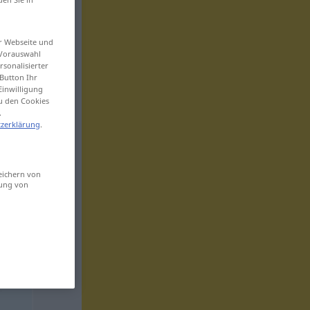
er Webseite und
 Vorauswahl
sonalisierter
Button Ihr
Einwilligung
zu den Cookies
.
zerklärung
.
eichern von
sung von