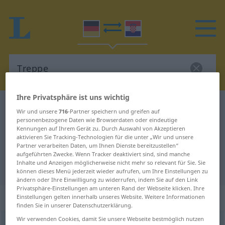
Ihre Privatsphäre ist uns wichtig
Deutsch-Kroatisch Wörterbuch
Treppe
Wir und unsere
716
-Partner speichern und greifen auf
Deutsch-Kroatisch Übersetzung für
personenbezogene Daten wie Browserdaten oder eindeutige
Kennungen auf Ihrem Gerät zu. Durch Auswahl von Akzeptieren
"Treppe"
aktivieren Sie Tracking-Technologien für die unter „Wir und unsere
Partner verarbeiten Daten, um Ihnen Dienste bereitzustellen“
aufgeführten Zwecke. Wenn Tracker deaktiviert sind, sind manche
Inhalte und Anzeigen möglicherweise nicht mehr so relevant für Sie. Sie
"Treppe" Kroatisch Übersetzung
können dieses Menü jederzeit wieder aufrufen, um Ihre Einstellungen zu
ändern oder Ihre Einwilligung zu widerrufen, indem Sie auf den Link
Privatsphäre-Einstellungen am unteren Rand der Webseite klicken. Ihre
„Treppe“
: Femininum
Einstellungen gelten innerhalb unseres Website. Weitere Informationen
finden Sie in unserer Datenschutzerklärung.
Wir verwenden Cookies, damit Sie unsere Webseite bestmöglich nutzen
Treppe
f
<
Treppe
;
-n
>