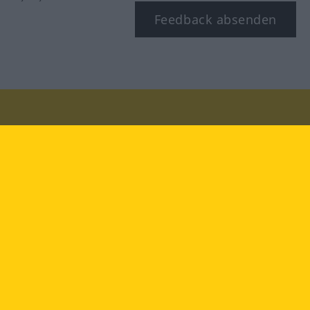
Feedback absenden
Besuchen Sie uns auf:
facebook
YouTube
Instagram
Langenscheidt
NUTZUNGSBEDINGUNGEN