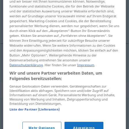
und wir besser mit Ihnen kommunizieren können. Notwendige,
funktionale und statistische Cookies, die für den Betrieb der Webseite
Übersicht aller Übersetzungen
und der statistischen Auswertung unserer Webseite erforderlich sind,
werden auf Grundlage unserer Vorauswahl immer auf Ihrem Endgerät
(Für mehr Details die Übersetzung anklicken/antippen)
gespeichert. Marketing-Cookies und Cookies, die der Bereitstellung
personalisierter Werbung dienen, werden nur gespeichert, wenn Sie uns
stepenice
durch einen Klick auf den „Akzeptieren“-Button Ihr Einverständnis
geben. Klicken Sie ansonsten auf „Fortfahren ohne Akzeptieren“. Sie
können Ihre Einwilligung jederzeit für zukünftige Besuche unserer
Webseite widerrufen. Wenn Sie weitere Informationen zu den Cookies
und den Anpassungsmöglichkeiten möchten, klicken Sie einfach auf den
Button „Mehr Optionen“. Weitergehende Hinweise zu der
stepenice
f/pl
Treppe
Datenverarbeitung entnehmen Sie ansonsten unserer
Datenschutzerklärung
. Hier finden Sie unser
Impressum
.
Wir und unsere Partner verarbeiten Daten, um
Folgendes bereitzustellen:
Genaue Geolocation-Daten verwenden. Geräteeigenschaften zur
Synonyme für "Treppe"
Identifikation aktiv abfragen. Speichern von und/oder Zugriff auf
Informationen auf einem Gerät. Personalisierte Werbung und Inhalte,
Messung von Werbung und Inhalten, Zielgruppenforschung und
Entwicklung von Dienstleistungen.
Aufstieg
Liste der Partner (Lieferanten)
© OpenThesaurus.de
Mehr Optionen
Akzeptieren