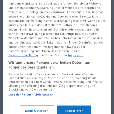
funktionale und statistische Cookies, die für den Betrieb der Webseite
Taucherbrille
f
<
Taucherbrille
;
-n
>
und der statistischen Auswertung unserer Webseite erforderlich sind,
werden auf Grundlage unserer Vorauswahl immer auf Ihrem Endgerät
gespeichert. Marketing-Cookies und Cookies, die der Bereitstellung
Übersicht aller Übersetzungen
personalisierter Werbung dienen, werden nur gespeichert, wenn Sie uns
(Für mehr Details die Übersetzung anklicken/antippen)
durch einen Klick auf den „Akzeptieren“-Button Ihr Einverständnis
geben. Klicken Sie ansonsten auf „Fortfahren ohne Akzeptieren“. Sie
können Ihre Einwilligung jederzeit für zukünftige Besuche unserer
maska za ronjenje
Webseite widerrufen. Wenn Sie weitere Informationen zu den Cookies
und den Anpassungsmöglichkeiten möchten, klicken Sie einfach auf den
Button „Mehr Optionen“. Weitergehende Hinweise zu der
Datenverarbeitung entnehmen Sie ansonsten unserer
Datenschutzerklärung
. Hier finden Sie unser
Impressum
.
maska
za
ronjenje
Taucherbrille
Wir und unsere Partner verarbeiten Daten, um
Folgendes bereitzustellen:
Genaue Geolocation-Daten verwenden. Geräteeigenschaften zur
Identifikation aktiv abfragen. Speichern von und/oder Zugriff auf
Informationen auf einem Gerät. Personalisierte Werbung und Inhalte,
Messung von Werbung und Inhalten, Zielgruppenforschung und
Entwicklung von Dienstleistungen.
Liste der Partner (Lieferanten)
Mehr Optionen
Akzeptieren