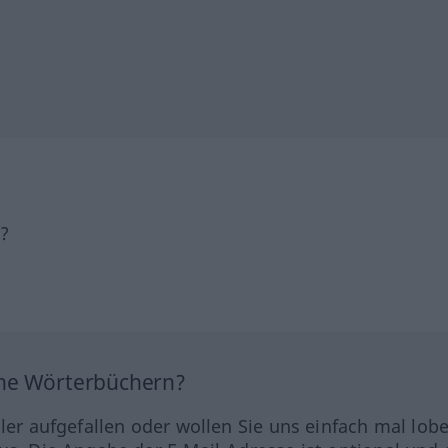
h?
ine Wörterbüchern?
hler aufgefallen oder wollen Sie uns einfach mal lob