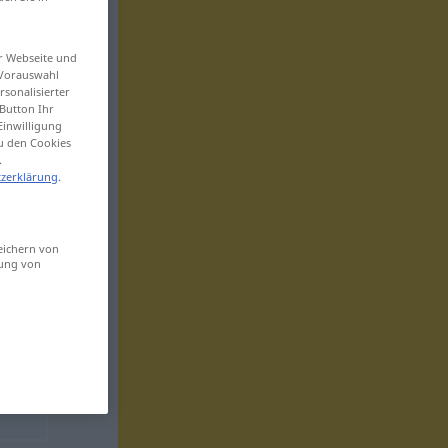
er Webseite und
 Vorauswahl
sonalisierter
Button Ihr
Einwilligung
zu den Cookies
.
zerklärung
.
eichern von
sung von