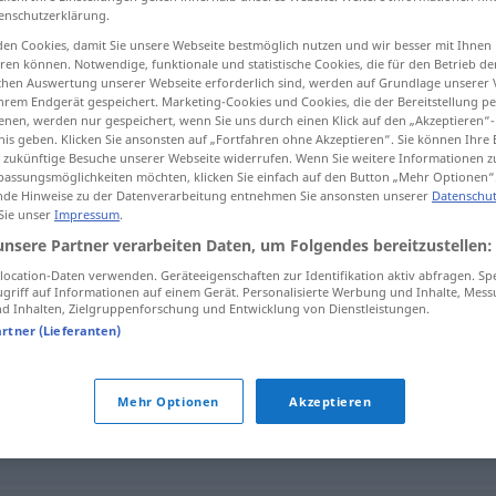
enschutzerklärung.
en Cookies, damit Sie unsere Webseite bestmöglich nutzen und wir besser mit Ihnen
en können. Notwendige, funktionale und statistische Cookies, die für den Betrieb d
ischen Auswertung unserer Webseite erforderlich sind, werden auf Grundlage unserer
tippen)
hrem Endgerät gespeichert. Marketing-Cookies und Cookies, die der Bereitstellung per
nen, werden nur gespeichert, wenn Sie uns durch einen Klick auf den „Akzeptieren“-
nis geben. Klicken Sie ansonsten auf „Fortfahren ohne Akzeptieren“. Sie können Ihre 
ür zukünftige Besuche unserer Webseite widerrufen. Wenn Sie weitere Informationen 
assungsmöglichkeiten möchten, klicken Sie einfach auf den Button „Mehr Optionen“
de Hinweise zu der Datenverarbeitung entnehmen Sie ansonsten unserer
Datenschut
 Sie unser
Impressum
.
sündig
unsere Partner verarbeiten Daten, um Folgendes bereitzustellen:
ocation-Daten verwenden. Geräteeigenschaften zur Identifikation aktiv abfragen. Sp
griff auf Informationen auf einem Gerät. Personalisierte Werbung und Inhalte, Mes
 Inhalten, Zielgruppenforschung und Entwicklung von Dienstleistungen.
artner (Lieferanten)
Mehr Optionen
Akzeptieren