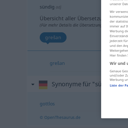
unserer Dat
sündig
adj
Wir verwend
kommunizier
Übersicht aller Übersetzungen
der statist
(Für mehr Details die Übersetzung anklicken/an
immer auf I
Werbung die
Einverständ
grešan
jederzeit f
und den Anp
Weitergehen
Hier finden
grešan
Wir und 
Genaue Geol
und/oder Zu
Werbung und
Synonyme für "sündig"
Liste der P
gottlos
© OpenThesaurus.de