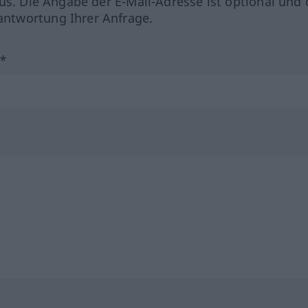
us. Die Angabe der E-Mail-Adresse ist optional und 
ntwortung Ihrer Anfrage.
?*