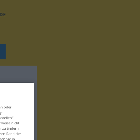
DE
en oder
g-
ustellen“
rweise nicht
en zu ändern
eren Rand der
den Sie in