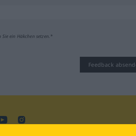
m Sie ein Häkchen setzen.*
Feedback absend
ook
YouTube
Instagram