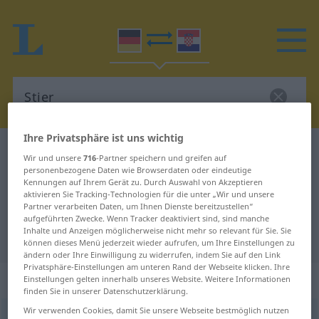
Ihre Privatsphäre ist uns wichtig
Deutsch-Kroatisch Wörterbuch
Stier
Wir und unsere
716
-Partner speichern und greifen auf
Deutsch-Kroatisch Übersetzung für
personenbezogene Daten wie Browserdaten oder eindeutige
Kennungen auf Ihrem Gerät zu. Durch Auswahl von Akzeptieren
"Stier"
aktivieren Sie Tracking-Technologien für die unter „Wir und unsere
Partner verarbeiten Daten, um Ihnen Dienste bereitzustellen“
aufgeführten Zwecke. Wenn Tracker deaktiviert sind, sind manche
Inhalte und Anzeigen möglicherweise nicht mehr so relevant für Sie. Sie
"Stier" Kroatisch Übersetzung
können dieses Menü jederzeit wieder aufrufen, um Ihre Einstellungen zu
ändern oder Ihre Einwilligung zu widerrufen, indem Sie auf den Link
Privatsphäre-Einstellungen am unteren Rand der Webseite klicken. Ihre
„Stier“
: Maskulinum
Einstellungen gelten innerhalb unseres Website. Weitere Informationen
finden Sie in unserer Datenschutzerklärung.
Wir verwenden Cookies, damit Sie unsere Webseite bestmöglich nutzen
Stier
m
<
-(e)s
;
-e
>