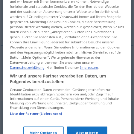
und wir besser mit Ihnen kommunizieren können. Notwendige,
funktionale und statistische Cookies, die für den Betrieb der Webseite
Übersicht aller Übersetzungen
und der statistischen Auswertung unserer Webseite erforderlich sind,
werden auf Grundlage unserer Vorauswahl immer auf Ihrem Endgerät
(Für mehr Details die Übersetzung anklicken/antippen)
gespeichert. Marketing-Cookies und Cookies, die der Bereitstellung
personalisierter Werbung dienen, werden nur gespeichert, wenn Sie uns
bik
durch einen Klick auf den „Akzeptieren“-Button Ihr Einverständnis
geben. Klicken Sie ansonsten auf „Fortfahren ohne Akzeptieren“. Sie
können Ihre Einwilligung jederzeit für zukünftige Besuche unserer
Webseite widerrufen. Wenn Sie weitere Informationen zu den Cookies
und den Anpassungsmöglichkeiten möchten, klicken Sie einfach auf den
Button „Mehr Optionen“. Weitergehende Hinweise zu der
bik
Stier
Datenverarbeitung entnehmen Sie ansonsten unserer
Datenschutzerklärung
. Hier finden Sie unser
Impressum
.
Wir und unsere Partner verarbeiten Daten, um
Folgendes bereitzustellen:
Genaue Geolocation-Daten verwenden. Geräteeigenschaften zur
Synonyme für "Stier"
Identifikation aktiv abfragen. Speichern von und/oder Zugriff auf
Informationen auf einem Gerät. Personalisierte Werbung und Inhalte,
Messung von Werbung und Inhalten, Zielgruppenforschung und
Entwicklung von Dienstleistungen.
Bulle
Liste der Partner (Lieferanten)
© OpenThesaurus.de
Mehr Optionen
Akzeptieren