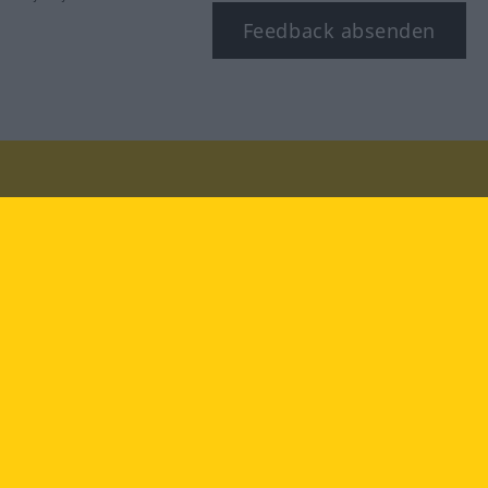
Feedback absenden
Besuchen Sie uns auf:
facebook
YouTube
Instagram
Langenscheidt
NUTZUNGSBEDINGUNGEN