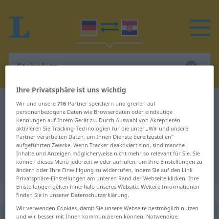
Ihre Privatsphäre ist uns wichtig
Deutsch-Kroatisch Wörterbuch
Stehplatz
Wir und unsere
716
-Partner speichern und greifen auf
personenbezogene Daten wie Browserdaten oder eindeutige
Deutsch-Kroatisch Übersetzung für
Kennungen auf Ihrem Gerät zu. Durch Auswahl von Akzeptieren
aktivieren Sie Tracking-Technologien für die unter „Wir und unsere
"Stehplatz"
Partner verarbeiten Daten, um Ihnen Dienste bereitzustellen“
aufgeführten Zwecke. Wenn Tracker deaktiviert sind, sind manche
Inhalte und Anzeigen möglicherweise nicht mehr so relevant für Sie. Sie
"Stehplatz" Kroatisch Übersetzung
können dieses Menü jederzeit wieder aufrufen, um Ihre Einstellungen zu
ändern oder Ihre Einwilligung zu widerrufen, indem Sie auf den Link
Privatsphäre-Einstellungen am unteren Rand der Webseite klicken. Ihre
Einstellungen gelten innerhalb unseres Website. Weitere Informationen
„Stehplatz“
: Maskulinum
finden Sie in unserer Datenschutzerklärung.
Wir verwenden Cookies, damit Sie unsere Webseite bestmöglich nutzen
und wir besser mit Ihnen kommunizieren können. Notwendige,
Stehplatz
m
<
-es
;
Stehplätze
>