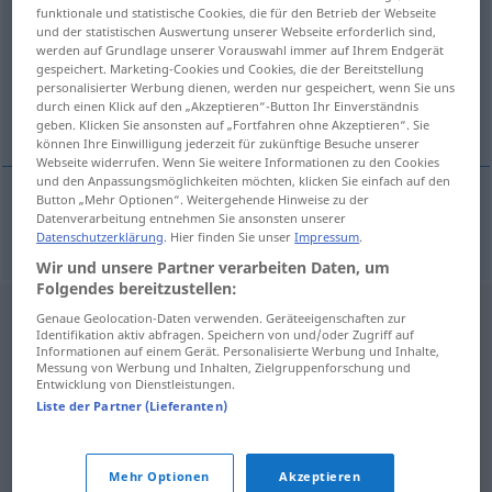
funktionale und statistische Cookies, die für den Betrieb der Webseite
und der statistischen Auswertung unserer Webseite erforderlich sind,
Übersicht aller Übersetzungen
werden auf Grundlage unserer Vorauswahl immer auf Ihrem Endgerät
(Für mehr Details die Übersetzung anklicken/antippen)
gespeichert. Marketing-Cookies und Cookies, die der Bereitstellung
personalisierter Werbung dienen, werden nur gespeichert, wenn Sie uns
durch einen Klick auf den „Akzeptieren“-Button Ihr Einverständnis
mjesto za stajanje
geben. Klicken Sie ansonsten auf „Fortfahren ohne Akzeptieren“. Sie
können Ihre Einwilligung jederzeit für zukünftige Besuche unserer
Webseite widerrufen. Wenn Sie weitere Informationen zu den Cookies
und den Anpassungsmöglichkeiten möchten, klicken Sie einfach auf den
Button „Mehr Optionen“. Weitergehende Hinweise zu der
Datenverarbeitung entnehmen Sie ansonsten unserer
mjesto
za
stajanje
Stehplatz
Datenschutzerklärung
. Hier finden Sie unser
Impressum
.
Wir und unsere Partner verarbeiten Daten, um
Folgendes bereitzustellen:
Genaue Geolocation-Daten verwenden. Geräteeigenschaften zur
Identifikation aktiv abfragen. Speichern von und/oder Zugriff auf
Informationen auf einem Gerät. Personalisierte Werbung und Inhalte,
Messung von Werbung und Inhalten, Zielgruppenforschung und
Entwicklung von Dienstleistungen.
Liste der Partner (Lieferanten)
Mehr Optionen
Akzeptieren