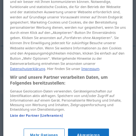
und wir besser mit Ihnen kommunizieren können. Notwendige,
funktionale und statistische Cookies, die für den Betrieb der Webseite
Übersicht aller Übersetzungen
und der statistischen Auswertung unserer Webseite erforderlich sind,
werden auf Grundlage unserer Vorauswahl immer auf Ihrem Endgerät
(Für mehr Details die Übersetzung anklicken/antippen)
gespeichert. Marketing-Cookies und Cookies, die der Bereitstellung
personalisierter Werbung dienen, werden nur gespeichert, wenn Sie uns
sablast, utvara, prikaza
durch einen Klick auf den „Akzeptieren“-Button Ihr Einverständnis
geben. Klicken Sie ansonsten auf „Fortfahren ohne Akzeptieren“. Sie
können Ihre Einwilligung jederzeit für zukünftige Besuche unserer
Webseite widerrufen. Wenn Sie weitere Informationen zu den Cookies
und den Anpassungsmöglichkeiten möchten, klicken Sie einfach auf den
Button „Mehr Optionen“. Weitergehende Hinweise zu der
sablast
,
utvara
,
prikaza
Spuk
Datenverarbeitung entnehmen Sie ansonsten unserer
Datenschutzerklärung
. Hier finden Sie unser
Impressum
.
Wir und unsere Partner verarbeiten Daten, um
Folgendes bereitzustellen:
Synonyme für "Spuk"
Genaue Geolocation-Daten verwenden. Geräteeigenschaften zur
Identifikation aktiv abfragen. Speichern von und/oder Zugriff auf
Informationen auf einem Gerät. Personalisierte Werbung und Inhalte,
Messung von Werbung und Inhalten, Zielgruppenforschung und
(unheimliche) Erscheinung
,
(geisterhafte) Erscheinung
Entwicklung von Dienstleistungen.
Liste der Partner (Lieferanten)
Gespenst
,
Geist
Mehr Optionen
Akzeptieren
© OpenThesaurus.de