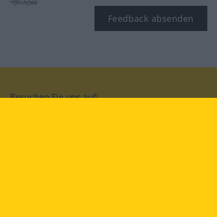
*Pflichtfeld
Feedback absenden
Besuchen Sie uns auf:
facebook
YouTube
Instagram
Langenscheidt
NUTZUNGSBEDINGUNGEN