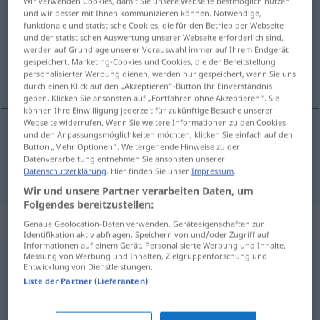
Wir verwenden Cookies, damit Sie unsere Webseite bestmöglich nutzen
und wir besser mit Ihnen kommunizieren können. Notwendige,
Übersicht aller Übersetzungen
funktionale und statistische Cookies, die für den Betrieb der Webseite
und der statistischen Auswertung unserer Webseite erforderlich sind,
(Für mehr Details die Übersetzung anklicken/antippen)
werden auf Grundlage unserer Vorauswahl immer auf Ihrem Endgerät
gespeichert. Marketing-Cookies und Cookies, die der Bereitstellung
pljunuti
personalisierter Werbung dienen, werden nur gespeichert, wenn Sie uns
durch einen Klick auf den „Akzeptieren“-Button Ihr Einverständnis
geben. Klicken Sie ansonsten auf „Fortfahren ohne Akzeptieren“. Sie
können Ihre Einwilligung jederzeit für zukünftige Besuche unserer
Webseite widerrufen. Wenn Sie weitere Informationen zu den Cookies
und den Anpassungsmöglichkeiten möchten, klicken Sie einfach auf den
pljunuti
(pljuvati)
spucken
Button „Mehr Optionen“. Weitergehende Hinweise zu der
Datenverarbeitung entnehmen Sie ansonsten unserer
Datenschutzerklärung
. Hier finden Sie unser
Impressum
.
Wir und unsere Partner verarbeiten Daten, um
Folgendes bereitzustellen:
Beispielsätze für "spucken"
Genaue Geolocation-Daten verwenden. Geräteeigenschaften zur
Identifikation aktiv abfragen. Speichern von und/oder Zugriff auf
Informationen auf einem Gerät. Personalisierte Werbung und Inhalte,
Messung von Werbung und Inhalten, Zielgruppenforschung und
Entwicklung von Dienstleistungen.
große Töne spucken
UMG
Liste der Partner (Lieferanten)
pričati
na
sva
žvala