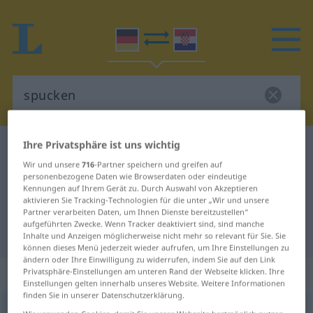
Ihre Privatsphäre ist uns wichtig
Deutsch-Kroatisch Wörterbuch
spucken
Wir und unsere
716
-Partner speichern und greifen auf
Deutsch-Kroatisch Übersetzung für
personenbezogene Daten wie Browserdaten oder eindeutige
Kennungen auf Ihrem Gerät zu. Durch Auswahl von Akzeptieren
"spucken"
aktivieren Sie Tracking-Technologien für die unter „Wir und unsere
Partner verarbeiten Daten, um Ihnen Dienste bereitzustellen“
aufgeführten Zwecke. Wenn Tracker deaktiviert sind, sind manche
"spucken" Kroatisch Übersetzung
Inhalte und Anzeigen möglicherweise nicht mehr so relevant für Sie. Sie
können dieses Menü jederzeit wieder aufrufen, um Ihre Einstellungen zu
ändern oder Ihre Einwilligung zu widerrufen, indem Sie auf den Link
„spucken“
Privatsphäre-Einstellungen am unteren Rand der Webseite klicken. Ihre
Einstellungen gelten innerhalb unseres Website. Weitere Informationen
finden Sie in unserer Datenschutzerklärung.
spucken