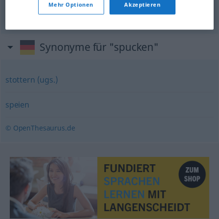
Blut
spucken
Mehr Optionen
Akzeptieren
baciti
krv
Synonyme für "spucken"
stottern (ugs.)
speien
© OpenThesaurus.de