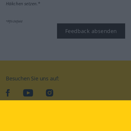
Häkchen setzen.*
*Pflichtfeld
Feedback absenden
Besuchen Sie uns auf:
facebook
YouTube
Instagram
Langenscheidt