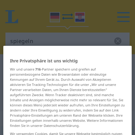
Ihre Privatsphäre ist uns wichtig
Deutsch-Kroatisch Wörterbuch
spiegeln
Wir und unsere
716
-Partner speichern und greifen auf
Deutsch-Kroatisch Übersetzung für
personenbezogene Daten wie Browserdaten oder eindeutige
Kennungen auf Ihrem Gerät zu. Durch Auswahl von Akzeptieren
"spiegeln"
aktivieren Sie Tracking-Technologien für die unter „Wir und unsere
Partner verarbeiten Daten, um Ihnen Dienste bereitzustellen“
aufgeführten Zwecke. Wenn Tracker deaktiviert sind, sind manche
"spiegeln" Kroatisch Übersetzung
Inhalte und Anzeigen möglicherweise nicht mehr so relevant für Sie. Sie
können dieses Menü jederzeit wieder aufrufen, um Ihre Einstellungen zu
ändern oder Ihre Einwilligung zu widerrufen, indem Sie auf den Link
Privatsphäre-Einstellungen am unteren Rand der Webseite klicken. Ihre
„spiegeln“
Einstellungen gelten innerhalb unseres Website. Weitere Informationen
finden Sie in unserer Datenschutzerklärung.
spiegeln
Wir verwenden Cookies, damit Sie unsere Webseite bestmöglich nutzen