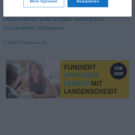
Mehr Optionen
Akzeptieren
repräsentieren
,
widerspiegeln
,
wiedergeben
,
zurückwerfen
,
reflektieren
© OpenThesaurus.de