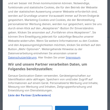
und wir besser mit Ihnen kommunizieren können. Notwendige,
funktionale und statistische Cookies, die für den Betrieb der Webseite
Übersicht aller Übersetzungen
und der statistischen Auswertung unserer Webseite erforderlich sind,
(Für mehr Details die Übersetzung anklicken/antippen)
werden auf Grundlage unserer Vorauswahl immer auf Ihrem Endgerät
gespeichert. Marketing-Cookies und Cookies, die der Bereitstellung
personalisierter Werbung dienen, werden nur gespeichert, wenn Sie uns
zrcaliti se
odražavati se
durch einen Klick auf den „Akzeptieren“-Button Ihr Einverständnis
geben. Klicken Sie ansonsten auf „Fortfahren ohne Akzeptieren“. Sie
können Ihre Einwilligung jederzeit für zukünftige Besuche unserer
Webseite widerrufen. Wenn Sie weitere Informationen zu den Cookies
und den Anpassungsmöglichkeiten möchten, klicken Sie einfach auf den
Beispiele
Button „Mehr Optionen“. Weitergehende Hinweise zu der
Datenverarbeitung entnehmen Sie ansonsten unserer
sich spiegeln
Datenschutzerklärung
. Hier finden Sie unser
Impressum
.
zrcaliti
se
Wir und unsere Partner verarbeiten Daten, um
Folgendes bereitzustellen:
Genaue Geolocation-Daten verwenden. Geräteeigenschaften zur
sich spiegeln
FIG
Identifikation aktiv abfragen. Speichern von und/oder Zugriff auf
Informationen auf einem Gerät. Personalisierte Werbung und Inhalte,
odražavati
se
Messung von Werbung und Inhalten, Zielgruppenforschung und
Entwicklung von Dienstleistungen.
Liste der Partner (Lieferanten)
Synonyme für "spiegeln"