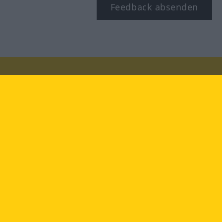
Feedback absenden
Besuchen Sie uns auf:
facebook
YouTube
Instagram
Langenscheidt
NUTZUNGSBEDINGUNGEN
DATENSCHUTZBESTIMMUNGEN