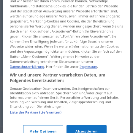
und wir besser mit Ihnen kommunizieren können. Notwendige,
funktionale und statistische Cookies, die für den Betrieb der Webseite
Übersicht aller Übersetzungen
und der statistischen Auswertung unserer Webseite erforderlich sind,
werden auf Grundlage unserer Vorauswahl immer auf Ihrem Endgerät
(Für mehr Details die Übersetzung anklicken/antippen)
gespeichert. Marketing-Cookies und Cookies, die der Bereitstellung
personalisierter Werbung dienen, werden nur gespeichert, wenn Sie uns
solidarnost
durch einen Klick auf den „Akzeptieren“-Button Ihr Einverständnis
geben. Klicken Sie ansonsten auf „Fortfahren ohne Akzeptieren“. Sie
können Ihre Einwilligung jederzeit für zukünftige Besuche unserer
Webseite widerrufen. Wenn Sie weitere Informationen zu den Cookies
und den Anpassungsmöglichkeiten möchten, klicken Sie einfach auf den
Button „Mehr Optionen“. Weitergehende Hinweise zu der
solidarnost
f
Solidarität
Datenverarbeitung entnehmen Sie ansonsten unserer
Datenschutzerklärung
. Hier finden Sie unser
Impressum
.
Wir und unsere Partner verarbeiten Daten, um
Folgendes bereitzustellen:
Synonyme für "Solidarität"
Genaue Geolocation-Daten verwenden. Geräteeigenschaften zur
Identifikation aktiv abfragen. Speichern von und/oder Zugriff auf
Informationen auf einem Gerät. Personalisierte Werbung und Inhalte,
Messung von Werbung und Inhalten, Zielgruppenforschung und
Zusammenhalt
Entwicklung von Dienstleistungen.
Liste der Partner (Lieferanten)
© OpenThesaurus.de
Mehr Optionen
Akzeptieren