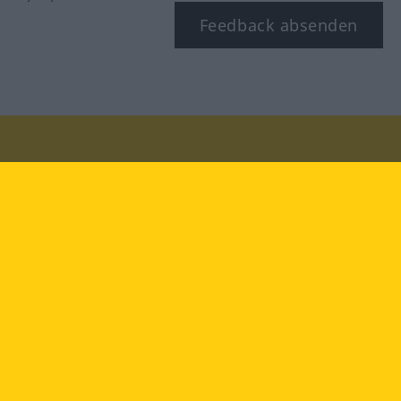
Feedback absenden
Besuchen Sie uns auf:
facebook
YouTube
Instagram
Langenscheidt
NUTZUNGSBEDINGUNGEN