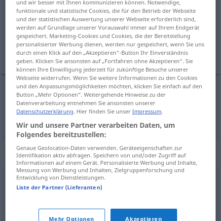
und wir besser mit Ihnen kommunizieren können. Notwendige,
funktionale und statistische Cookies, die für den Betrieb der Webseite
Übersicht aller Übersetzungen
und der statistischen Auswertung unserer Webseite erforderlich sind,
werden auf Grundlage unserer Vorauswahl immer auf Ihrem Endgerät
(Für mehr Details die Übersetzung anklicken/antippen)
gespeichert. Marketing-Cookies und Cookies, die der Bereitstellung
personalisierter Werbung dienen, werden nur gespeichert, wenn Sie uns
senzacija
durch einen Klick auf den „Akzeptieren“-Button Ihr Einverständnis
geben. Klicken Sie ansonsten auf „Fortfahren ohne Akzeptieren“. Sie
können Ihre Einwilligung jederzeit für zukünftige Besuche unserer
Webseite widerrufen. Wenn Sie weitere Informationen zu den Cookies
und den Anpassungsmöglichkeiten möchten, klicken Sie einfach auf den
Button „Mehr Optionen“. Weitergehende Hinweise zu der
senzacija
Sensation
Datenverarbeitung entnehmen Sie ansonsten unserer
Datenschutzerklärung
. Hier finden Sie unser
Impressum
.
Wir und unsere Partner verarbeiten Daten, um
Folgendes bereitzustellen:
Genaue Geolocation-Daten verwenden. Geräteeigenschaften zur
Synonyme für "Sensation"
Identifikation aktiv abfragen. Speichern von und/oder Zugriff auf
Informationen auf einem Gerät. Personalisierte Werbung und Inhalte,
Messung von Werbung und Inhalten, Zielgruppenforschung und
Entwicklung von Dienstleistungen.
Aufsehen
,
Bombe (ugs., fig.)
Liste der Partner (Lieferanten)
© OpenThesaurus.de
Mehr Optionen
Akzeptieren