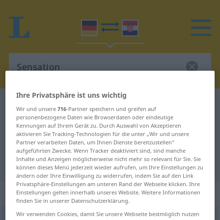
Ihre Privatsphäre ist uns wichtig
Deutsch-Kroatisch Wörterbuch
Sensation
Wir und unsere
716
-Partner speichern und greifen auf
Deutsch-Kroatisch Übersetzung für
personenbezogene Daten wie Browserdaten oder eindeutige
Kennungen auf Ihrem Gerät zu. Durch Auswahl von Akzeptieren
"Sensation"
aktivieren Sie Tracking-Technologien für die unter „Wir und unsere
Partner verarbeiten Daten, um Ihnen Dienste bereitzustellen“
aufgeführten Zwecke. Wenn Tracker deaktiviert sind, sind manche
Inhalte und Anzeigen möglicherweise nicht mehr so relevant für Sie. Sie
"Sensation" Kroatisch Übersetzung
können dieses Menü jederzeit wieder aufrufen, um Ihre Einstellungen zu
ändern oder Ihre Einwilligung zu widerrufen, indem Sie auf den Link
Privatsphäre-Einstellungen am unteren Rand der Webseite klicken. Ihre
„Sensation“
: Femininum
Einstellungen gelten innerhalb unseres Website. Weitere Informationen
finden Sie in unserer Datenschutzerklärung.
Wir verwenden Cookies, damit Sie unsere Webseite bestmöglich nutzen
Sensation
f
<
Sensation
;
-en
>