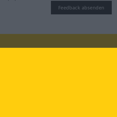
Feedback absenden
Besuchen Sie uns auf:
facebook
YouTube
Instagram
Langenscheidt
NUTZUNGSBEDINGUNGEN