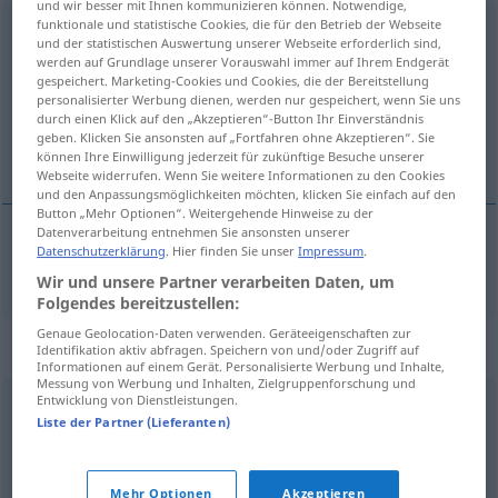
und wir besser mit Ihnen kommunizieren können. Notwendige,
funktionale und statistische Cookies, die für den Betrieb der Webseite
Schwächling
m
<
-s
;
-e
>
und der statistischen Auswertung unserer Webseite erforderlich sind,
werden auf Grundlage unserer Vorauswahl immer auf Ihrem Endgerät
Übersicht aller Übersetzungen
gespeichert. Marketing-Cookies und Cookies, die der Bereitstellung
personalisierter Werbung dienen, werden nur gespeichert, wenn Sie uns
(Für mehr Details die Übersetzung anklicken/antippen)
durch einen Klick auf den „Akzeptieren“-Button Ihr Einverständnis
geben. Klicken Sie ansonsten auf „Fortfahren ohne Akzeptieren“. Sie
slabić
können Ihre Einwilligung jederzeit für zukünftige Besuche unserer
Webseite widerrufen. Wenn Sie weitere Informationen zu den Cookies
und den Anpassungsmöglichkeiten möchten, klicken Sie einfach auf den
Button „Mehr Optionen“. Weitergehende Hinweise zu der
Datenverarbeitung entnehmen Sie ansonsten unserer
Datenschutzerklärung
. Hier finden Sie unser
Impressum
.
slabić
Schwächling
Wir und unsere Partner verarbeiten Daten, um
Folgendes bereitzustellen:
Genaue Geolocation-Daten verwenden. Geräteeigenschaften zur
Synonyme für "Schwächling"
Identifikation aktiv abfragen. Speichern von und/oder Zugriff auf
Informationen auf einem Gerät. Personalisierte Werbung und Inhalte,
Messung von Werbung und Inhalten, Zielgruppenforschung und
Entwicklung von Dienstleistungen.
Flasche (ugs.)
,
Schlappschwanz (beleidigend) (ugs.)
Liste der Partner (Lieferanten)
© OpenThesaurus.de
Mehr Optionen
Akzeptieren