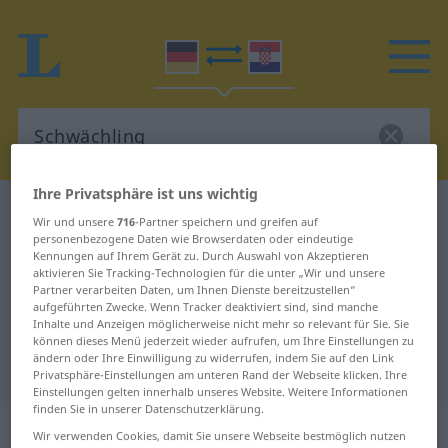
Ihre Privatsphäre ist uns wichtig
Deutsch-Kroatisch Wörterbuch
Schwächling
Wir und unsere
716
-Partner speichern und greifen auf
Deutsch-Kroatisch Übersetzung für
personenbezogene Daten wie Browserdaten oder eindeutige
Kennungen auf Ihrem Gerät zu. Durch Auswahl von Akzeptieren
"Schwächling"
aktivieren Sie Tracking-Technologien für die unter „Wir und unsere
Partner verarbeiten Daten, um Ihnen Dienste bereitzustellen“
aufgeführten Zwecke. Wenn Tracker deaktiviert sind, sind manche
Inhalte und Anzeigen möglicherweise nicht mehr so relevant für Sie. Sie
"Schwächling" Kroatisch
können dieses Menü jederzeit wieder aufrufen, um Ihre Einstellungen zu
ändern oder Ihre Einwilligung zu widerrufen, indem Sie auf den Link
Übersetzung
Privatsphäre-Einstellungen am unteren Rand der Webseite klicken. Ihre
Einstellungen gelten innerhalb unseres Website. Weitere Informationen
finden Sie in unserer Datenschutzerklärung.
„Schwächling“
: Maskulinum
Wir verwenden Cookies, damit Sie unsere Webseite bestmöglich nutzen