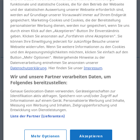
funktionale und statistische Cookies, die für den Betrieb der Webseite
Schutzmaske
f
<
Schutzmaske
;
-n
>
und der statistischen Auswertung unserer Webseite erforderlich sind,
werden auf Grundlage unserer Vorauswahl immer auf Ihrem Endgerät
gespeichert. Marketing-Cookies und Cookies, die der Bereitstellung
Übersicht aller Übersetzungen
personalisierter Werbung dienen, werden nur gespeichert, wenn Sie uns
(Für mehr Details die Übersetzung anklicken/antippen)
durch einen Klick auf den „Akzeptieren“-Button Ihr Einverständnis
geben. Klicken Sie ansonsten auf „Fortfahren ohne Akzeptieren“. Sie
können Ihre Einwilligung jederzeit für zukünftige Besuche unserer
zaštitna maska
Webseite widerrufen. Wenn Sie weitere Informationen zu den Cookies
und den Anpassungsmöglichkeiten möchten, klicken Sie einfach auf den
Button „Mehr Optionen“. Weitergehende Hinweise zu der
Datenverarbeitung entnehmen Sie ansonsten unserer
Datenschutzerklärung
. Hier finden Sie unser
Impressum
.
zaštitna
maska
Schutzmaske
Wir und unsere Partner verarbeiten Daten, um
Folgendes bereitzustellen:
Genaue Geolocation-Daten verwenden. Geräteeigenschaften zur
Identifikation aktiv abfragen. Speichern von und/oder Zugriff auf
Informationen auf einem Gerät. Personalisierte Werbung und Inhalte,
Messung von Werbung und Inhalten, Zielgruppenforschung und
Entwicklung von Dienstleistungen.
Liste der Partner (Lieferanten)
Mehr Optionen
Akzeptieren