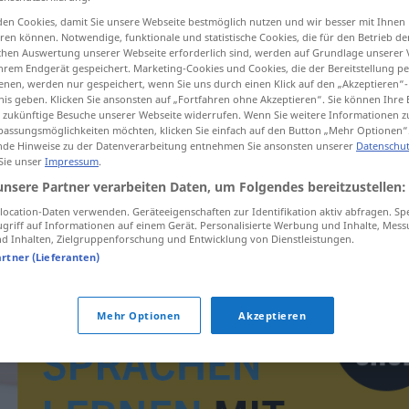
ersatzansprüche
>
en Cookies, damit Sie unsere Webseite bestmöglich nutzen und wir besser mit Ihnen
en können. Notwendige, funktionale und statistische Cookies, die für den Betrieb d
ischen Auswertung unserer Webseite erforderlich sind, werden auf Grundlage unserer
hrem Endgerät gespeichert. Marketing-Cookies und Cookies, die der Bereitstellung per
tippen)
nen, werden nur gespeichert, wenn Sie uns durch einen Klick auf den „Akzeptieren“-
nis geben. Klicken Sie ansonsten auf „Fortfahren ohne Akzeptieren“. Sie können Ihre 
ür zukünftige Besuche unserer Webseite widerrufen. Wenn Sie weitere Informationen 
assungsmöglichkeiten möchten, klicken Sie einfach auf den Button „Mehr Optionen“
de Hinweise zu der Datenverarbeitung entnehmen Sie ansonsten unserer
Datenschut
 Sie unser
Impressum
.
unsere Partner verarbeiten Daten, um Folgendes bereitzustellen:
Schadenersatzanspruch
ocation-Daten verwenden. Geräteeigenschaften zur Identifikation aktiv abfragen. Sp
griff auf Informationen auf einem Gerät. Personalisierte Werbung und Inhalte, Mes
 Inhalten, Zielgruppenforschung und Entwicklung von Dienstleistungen.
artner (Lieferanten)
Mehr Optionen
Akzeptieren