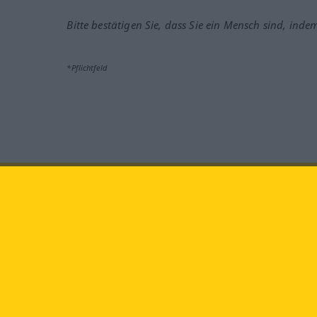
Bitte bestätigen Sie, dass Sie ein Mensch sind, inde
*Pflichtfeld
Besuchen Sie uns auf:
faceb
Langenscheidt