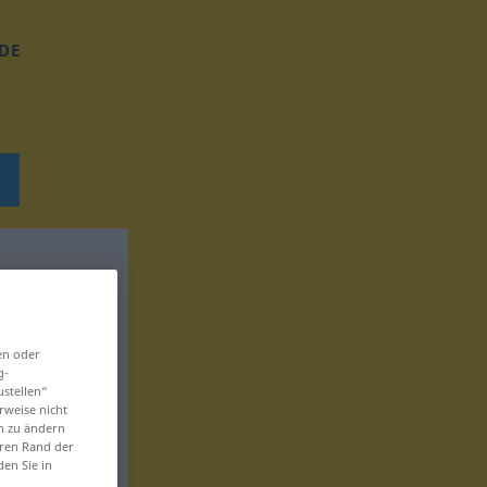
DE
en oder
g-
ustellen“
rweise nicht
en zu ändern
eren Rand der
den Sie in