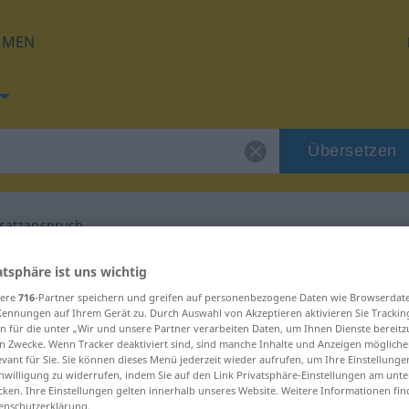
HMEN
Übersetzen
satzanspruch
g für "Schadenersatzanspruch"
atsphäre ist uns wichtig
sere
716
-Partner speichern und greifen auf personenbezogene Daten wie Browserdat
Kennungen auf Ihrem Gerät zu. Durch Auswahl von Akzeptieren aktivieren Sie Trackin
tisch Übersetzung
n für die unter „Wir und unsere Partner verarbeiten Daten, um Ihnen Dienste bereitz
n Zwecke. Wenn Tracker deaktiviert sind, sind manche Inhalte und Anzeigen mögliche
evant für Sie. Sie können dieses Menü jederzeit wieder aufrufen, um Ihre Einstellung
inwilligung zu widerrufen, indem Sie auf den Link Privatsphäre-Einstellungen am unt
 Maskulinum
cken. Ihre Einstellungen gelten innerhalb unseres Website. Weitere Informationen fin
enschutzerklärung.