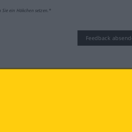
m Sie ein Häkchen setzen.*
Feedback absend
ook
YouTube
Instagram