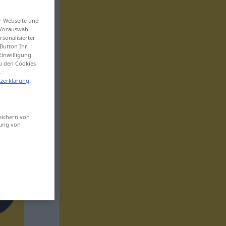
er Webseite und
 Vorauswahl
sonalisierter
Button Ihr
Einwilligung
zu den Cookies
.
zerklärung
.
eichern von
sung von