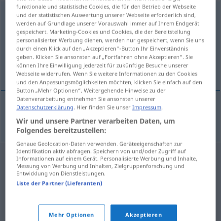
funktionale und statistische Cookies, die für den Betrieb der Webseite
Schadenersatz
m
<
-(e)s
>
und der statistischen Auswertung unserer Webseite erforderlich sind,
werden auf Grundlage unserer Vorauswahl immer auf Ihrem Endgerät
gespeichert. Marketing-Cookies und Cookies, die der Bereitstellung
Übersicht aller Übersetzungen
personalisierter Werbung dienen, werden nur gespeichert, wenn Sie uns
(Für mehr Details die Übersetzung anklicken/antippen)
durch einen Klick auf den „Akzeptieren“-Button Ihr Einverständnis
geben. Klicken Sie ansonsten auf „Fortfahren ohne Akzeptieren“. Sie
können Ihre Einwilligung jederzeit für zukünftige Besuche unserer
naknada štete
Webseite widerrufen. Wenn Sie weitere Informationen zu den Cookies
und den Anpassungsmöglichkeiten möchten, klicken Sie einfach auf den
Button „Mehr Optionen“. Weitergehende Hinweise zu der
Datenverarbeitung entnehmen Sie ansonsten unserer
Datenschutzerklärung
. Hier finden Sie unser
Impressum
.
naknada
štete
Schadenersatz
Wir und unsere Partner verarbeiten Daten, um
Folgendes bereitzustellen:
Genaue Geolocation-Daten verwenden. Geräteeigenschaften zur
Identifikation aktiv abfragen. Speichern von und/oder Zugriff auf
Informationen auf einem Gerät. Personalisierte Werbung und Inhalte,
Messung von Werbung und Inhalten, Zielgruppenforschung und
Entwicklung von Dienstleistungen.
Liste der Partner (Lieferanten)
Mehr Optionen
Akzeptieren