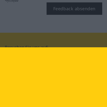
*Pflichtfeld
Feedback absenden
Besuchen Sie uns auf:
facebook
YouTube
Instagram
Langenscheidt
NUTZUNGSBEDINGUNGEN