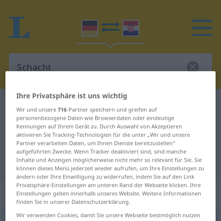
Ihre Privatsphäre ist uns wichtig
Deutsch-Kroatisch Wörterbuch
Schacht
Wir und unsere
716
-Partner speichern und greifen auf
Deutsch-Kroatisch Übersetzung für
personenbezogene Daten wie Browserdaten oder eindeutige
Kennungen auf Ihrem Gerät zu. Durch Auswahl von Akzeptieren
"Schacht"
aktivieren Sie Tracking-Technologien für die unter „Wir und unsere
Partner verarbeiten Daten, um Ihnen Dienste bereitzustellen“
aufgeführten Zwecke. Wenn Tracker deaktiviert sind, sind manche
Inhalte und Anzeigen möglicherweise nicht mehr so relevant für Sie. Sie
"Schacht" Kroatisch Übersetzung
können dieses Menü jederzeit wieder aufrufen, um Ihre Einstellungen zu
ändern oder Ihre Einwilligung zu widerrufen, indem Sie auf den Link
Privatsphäre-Einstellungen am unteren Rand der Webseite klicken. Ihre
„Schacht“
: Maskulinum
Einstellungen gelten innerhalb unseres Website. Weitere Informationen
finden Sie in unserer Datenschutzerklärung.
Wir verwenden Cookies, damit Sie unsere Webseite bestmöglich nutzen
Schacht
m
<
-(e)s
;
Schächte
>