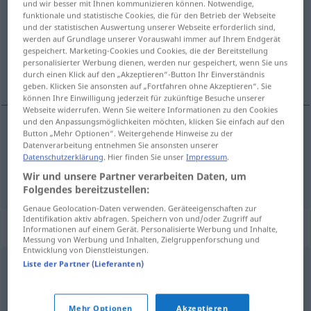
und wir besser mit Ihnen kommunizieren können. Notwendige,
funktionale und statistische Cookies, die für den Betrieb der Webseite
Übersicht aller Übersetzungen
und der statistischen Auswertung unserer Webseite erforderlich sind,
werden auf Grundlage unserer Vorauswahl immer auf Ihrem Endgerät
(Für mehr Details die Übersetzung anklicken/antippen)
gespeichert. Marketing-Cookies und Cookies, die der Bereitstellung
personalisierter Werbung dienen, werden nur gespeichert, wenn Sie uns
rov, okno
durch einen Klick auf den „Akzeptieren“-Button Ihr Einverständnis
geben. Klicken Sie ansonsten auf „Fortfahren ohne Akzeptieren“. Sie
können Ihre Einwilligung jederzeit für zukünftige Besuche unserer
Webseite widerrufen. Wenn Sie weitere Informationen zu den Cookies
und den Anpassungsmöglichkeiten möchten, klicken Sie einfach auf den
Button „Mehr Optionen“. Weitergehende Hinweise zu der
rov
Schacht
Datenverarbeitung entnehmen Sie ansonsten unserer
Datenschutzerklärung
. Hier finden Sie unser
Impressum
.
okno
Schacht
Wir und unsere Partner verarbeiten Daten, um
BERGB
Folgendes bereitzustellen:
Genaue Geolocation-Daten verwenden. Geräteeigenschaften zur
Identifikation aktiv abfragen. Speichern von und/oder Zugriff auf
Synonyme für "Schacht"
Informationen auf einem Gerät. Personalisierte Werbung und Inhalte,
Messung von Werbung und Inhalten, Zielgruppenforschung und
Entwicklung von Dienstleistungen.
Liste der Partner (Lieferanten)
Grube
© OpenThesaurus.de
Mehr Optionen
Akzeptieren