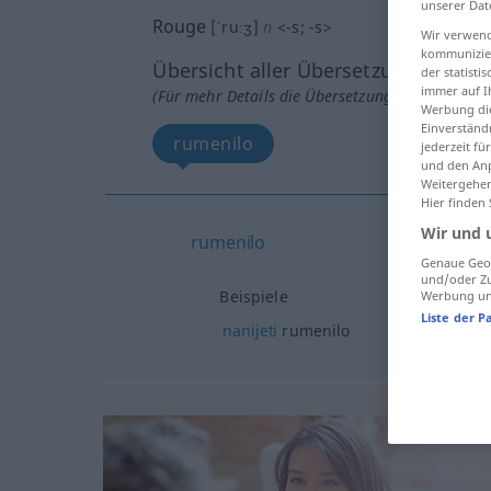
unserer Dat
Rouge
[ˈruːʒ]
n
<
-s
;
-s
>
Wir verwend
kommunizier
Übersicht aller Übersetzungen
der statist
immer auf I
(Für mehr Details die Übersetzung anklicken/an
Werbung die
Einverständ
rumenilo
jederzeit f
und den Anp
Weitergehen
Hier finden
Wir und 
rumenilo
Genaue Geol
und/oder Zu
Beispiele
Werbung und
Liste der P
nanijeti
rumenilo