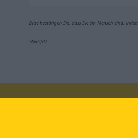
Bitte bestätigen Sie, dass Sie ein Mensch sind, inde
*Pflichtfeld
Besuchen Sie uns auf:
faceb