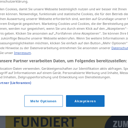
enschutzerklärung.
en Cookies, damit Sie unsere Webseite bestmöglich nutzen und wir besser mit Ihnen
en können. Notwendige, funktionale und statistische Cookies, die für den Betrieb d
ischen Auswertung unserer Webseite erforderlich sind, werden auf Grundlage unserer
hrem Endgerät gespeichert. Marketing-Cookies und Cookies, die der Bereitstellung per
tippen)
nen, werden nur gespeichert, wenn Sie uns durch einen Klick auf den „Akzeptieren“-
nis geben. Klicken Sie ansonsten auf „Fortfahren ohne Akzeptieren“. Sie können Ihre 
ür zukünftige Besuche unserer Webseite widerrufen. Wenn Sie weitere Informationen 
assungsmöglichkeiten möchten, klicken Sie einfach auf den Button „Mehr Optionen“
de Hinweise zu der Datenverarbeitung entnehmen Sie ansonsten unserer
Datenschut
 Sie unser
Impressum
.
unsere Partner verarbeiten Daten, um Folgendes bereitzustellen:
Rouge
ocation-Daten verwenden. Geräteeigenschaften zur Identifikation aktiv abfragen. Sp
griff auf Informationen auf einem Gerät. Personalisierte Werbung und Inhalte, Mes
 Inhalten, Zielgruppenforschung und Entwicklung von Dienstleistungen.
artner (Lieferanten)
Rouge
auflegen
Mehr Optionen
Akzeptieren