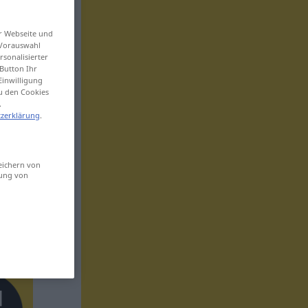
er Webseite und
 Vorauswahl
sonalisierter
Button Ihr
Einwilligung
zu den Cookies
.
zerklärung
.
eichern von
sung von