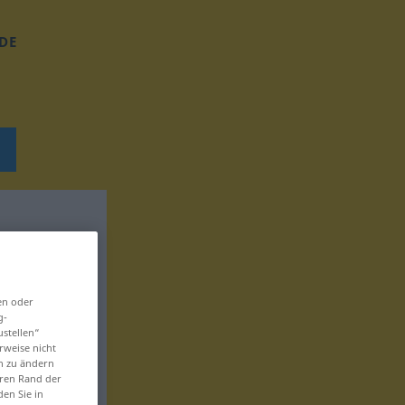
DE
en oder
g-
ustellen“
rweise nicht
en zu ändern
eren Rand der
den Sie in