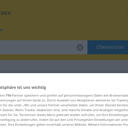
HMEN
Übersetzen
g für "Rouge"
atsphäre ist uns wichtig
sere
716
-Partner speichern und greifen auf personenbezogene Daten wie Browserdat
Kennungen auf Ihrem Gerät zu. Durch Auswahl von Akzeptieren aktivieren Sie Trackin
g
n für die unter „Wir und unsere Partner verarbeiten Daten, um Ihnen Dienste bereitz
n Zwecke. Wenn Tracker deaktiviert sind, sind manche Inhalte und Anzeigen mögliche
evant für Sie. Sie können dieses Menü jederzeit wieder aufrufen, um Ihre Einstellung
inwilligung zu widerrufen, indem Sie auf den Link Privatsphäre-Einstellungen am unt
cken. Ihre Einstellungen gelten innerhalb unseres Website. Weitere Informationen fin