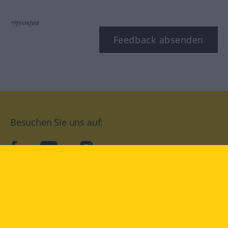
*Pflichtfeld
Feedback absenden
Besuchen Sie uns auf:
facebook
YouTube
Instagram
Langenscheidt