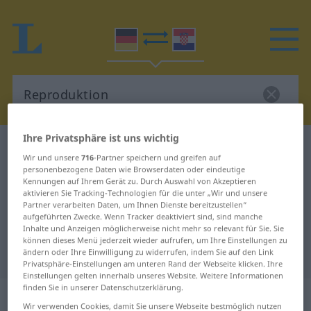
Ihre Privatsphäre ist uns wichtig
Deutsch-Kroatisch Wörterbuch
Reproduktion
Wir und unsere
716
-Partner speichern und greifen auf
Deutsch-Kroatisch Übersetzung für
personenbezogene Daten wie Browserdaten oder eindeutige
Kennungen auf Ihrem Gerät zu. Durch Auswahl von Akzeptieren
"Reproduktion"
aktivieren Sie Tracking-Technologien für die unter „Wir und unsere
Partner verarbeiten Daten, um Ihnen Dienste bereitzustellen“
aufgeführten Zwecke. Wenn Tracker deaktiviert sind, sind manche
Inhalte und Anzeigen möglicherweise nicht mehr so relevant für Sie. Sie
"Reproduktion" Kroatisch
können dieses Menü jederzeit wieder aufrufen, um Ihre Einstellungen zu
Übersetzung
ändern oder Ihre Einwilligung zu widerrufen, indem Sie auf den Link
Privatsphäre-Einstellungen am unteren Rand der Webseite klicken. Ihre
Einstellungen gelten innerhalb unseres Website. Weitere Informationen
finden Sie in unserer Datenschutzerklärung.
„Reproduktion“
: Femininum
Wir verwenden Cookies, damit Sie unsere Webseite bestmöglich nutzen