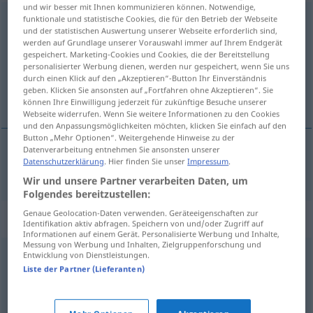
und wir besser mit Ihnen kommunizieren können. Notwendige,
funktionale und statistische Cookies, die für den Betrieb der Webseite
Reproduktion
f
<
Reproduktion
;
-en
>
und der statistischen Auswertung unserer Webseite erforderlich sind,
werden auf Grundlage unserer Vorauswahl immer auf Ihrem Endgerät
Übersicht aller Übersetzungen
gespeichert. Marketing-Cookies und Cookies, die der Bereitstellung
(Für mehr Details die Übersetzung anklicken/antippen)
personalisierter Werbung dienen, werden nur gespeichert, wenn Sie uns
durch einen Klick auf den „Akzeptieren“-Button Ihr Einverständnis
geben. Klicken Sie ansonsten auf „Fortfahren ohne Akzeptieren“. Sie
reprodukcija
können Ihre Einwilligung jederzeit für zukünftige Besuche unserer
Webseite widerrufen. Wenn Sie weitere Informationen zu den Cookies
und den Anpassungsmöglichkeiten möchten, klicken Sie einfach auf den
Button „Mehr Optionen“. Weitergehende Hinweise zu der
Datenverarbeitung entnehmen Sie ansonsten unserer
Datenschutzerklärung
. Hier finden Sie unser
Impressum
.
reprodukcija
Reproduktion
Wir und unsere Partner verarbeiten Daten, um
Folgendes bereitzustellen:
Genaue Geolocation-Daten verwenden. Geräteeigenschaften zur
Synonyme für "Reproduktion"
Identifikation aktiv abfragen. Speichern von und/oder Zugriff auf
Informationen auf einem Gerät. Personalisierte Werbung und Inhalte,
Messung von Werbung und Inhalten, Zielgruppenforschung und
Entwicklung von Dienstleistungen.
Druck
,
Abdruck
Liste der Partner (Lieferanten)
Fortpflanzung