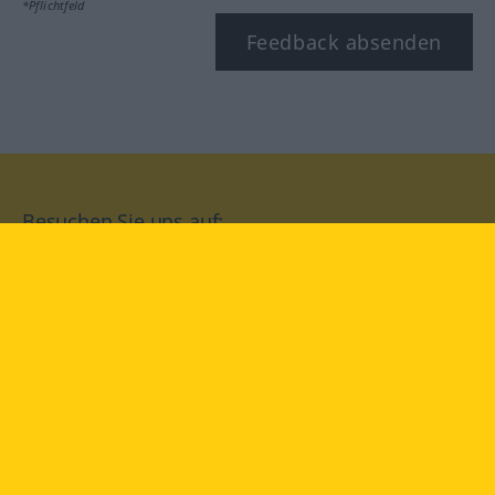
*Pflichtfeld
Feedback absenden
Besuchen Sie uns auf:
facebook
YouTube
Instagram
Langenscheidt
NUTZUNGSBEDINGUNGEN