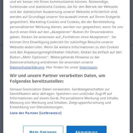
und wir besser mit Ihnen kommunizieren können. Notwendige,
funktionale und statistische Cookies, die für den Betrieb der Webseite
Übersicht aller Übersetzungen
und der statistischen Auswertung unserer Webseite erforderlich sind,
werden auf Grundlage unserer Vorauswahl immer auf Ihrem Endgerät
(Für mehr Details die Übersetzung anklicken/antippen)
gespeichert. Marketing-Cookies und Cookies, die der Bereitstellung
personalisierter Werbung dienen, werden nur gespeichert, wenn Sie uns
trkalište
durch einen Klick auf den „Akzeptieren“-Button Ihr Einverständnis
geben. Klicken Sie ansonsten auf „Fortfahren ohne Akzeptieren“. Sie
können Ihre Einwilligung jederzeit für zukünftige Besuche unserer
Webseite widerrufen. Wenn Sie weitere Informationen zu den Cookies
und den Anpassungsmöglichkeiten möchten, klicken Sie einfach auf den
Button „Mehr Optionen“. Weitergehende Hinweise zu der
trkalište
Rennbahn
Datenverarbeitung entnehmen Sie ansonsten unserer
Datenschutzerklärung
. Hier finden Sie unser
Impressum
.
Wir und unsere Partner verarbeiten Daten, um
Folgendes bereitzustellen:
Synonyme für "Rennbahn"
Genaue Geolocation-Daten verwenden. Geräteeigenschaften zur
Identifikation aktiv abfragen. Speichern von und/oder Zugriff auf
Informationen auf einem Gerät. Personalisierte Werbung und Inhalte,
Messung von Werbung und Inhalten, Zielgruppenforschung und
Piste (ugs.)
Entwicklung von Dienstleistungen.
Liste der Partner (Lieferanten)
Kurs
Mehr Optionen
Akzeptieren
© OpenThesaurus.de