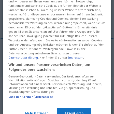
und wir besser mit Ihnen kommunizieren können. Notwendige,
funktionale und statistische Cookies, die für den Betrieb der Webseite
Übersicht aller Übersetzungen
und der statistischen Auswertung unserer Webseite erforderlich sind,
werden auf Grundlage unserer Vorauswahl immer auf Ihrem Endgerät
(Für mehr Details die Übersetzung anklicken/antippen)
gespeichert. Marketing-Cookies und Cookies, die der Bereitstellung
personalisierter Werbung dienen, werden nur gespeichert, wenn Sie uns
dohvat, doseg, domet
durch einen Klick auf den „Akzeptieren“-Button Ihr Einverständnis
geben. Klicken Sie ansonsten auf „Fortfahren ohne Akzeptieren“. Sie
können Ihre Einwilligung jederzeit für zukünftige Besuche unserer
Webseite widerrufen. Wenn Sie weitere Informationen zu den Cookies
und den Anpassungsmöglichkeiten möchten, klicken Sie einfach auf den
Button „Mehr Optionen“. Weitergehende Hinweise zu der
dohvat
,
doseg
Reichweite
Datenverarbeitung entnehmen Sie ansonsten unserer
Datenschutzerklärung
. Hier finden Sie unser
Impressum
.
domet
Reichweite
Funk, Radio
Wir und unsere Partner verarbeiten Daten, um
Folgendes bereitzustellen:
Genaue Geolocation-Daten verwenden. Geräteeigenschaften zur
Identifikation aktiv abfragen. Speichern von und/oder Zugriff auf
Synonyme für "Reichweite"
Informationen auf einem Gerät. Personalisierte Werbung und Inhalte,
Messung von Werbung und Inhalten, Zielgruppenforschung und
Entwicklung von Dienstleistungen.
Liste der Partner (Lieferanten)
Wirkungskreis
,
Einflussbereich
© OpenThesaurus.de
Mehr Optionen
Akzeptieren