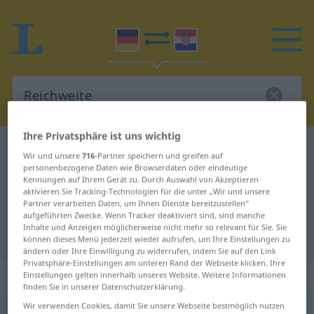
Ihre Privatsphäre ist uns wichtig
Deutsch-Kroatisch Wörterbuch
Reichweite
Wir und unsere
716
-Partner speichern und greifen auf
Deutsch-Kroatisch Übersetzung für
personenbezogene Daten wie Browserdaten oder eindeutige
Kennungen auf Ihrem Gerät zu. Durch Auswahl von Akzeptieren
"Reichweite"
aktivieren Sie Tracking-Technologien für die unter „Wir und unsere
Partner verarbeiten Daten, um Ihnen Dienste bereitzustellen“
aufgeführten Zwecke. Wenn Tracker deaktiviert sind, sind manche
Inhalte und Anzeigen möglicherweise nicht mehr so relevant für Sie. Sie
"Reichweite" Kroatisch Übersetzung
können dieses Menü jederzeit wieder aufrufen, um Ihre Einstellungen zu
ändern oder Ihre Einwilligung zu widerrufen, indem Sie auf den Link
Privatsphäre-Einstellungen am unteren Rand der Webseite klicken. Ihre
„Reichweite“
: Femininum
Einstellungen gelten innerhalb unseres Website. Weitere Informationen
finden Sie in unserer Datenschutzerklärung.
Wir verwenden Cookies, damit Sie unsere Webseite bestmöglich nutzen
Reichweite
f
<
Reichweite
;
-n
>