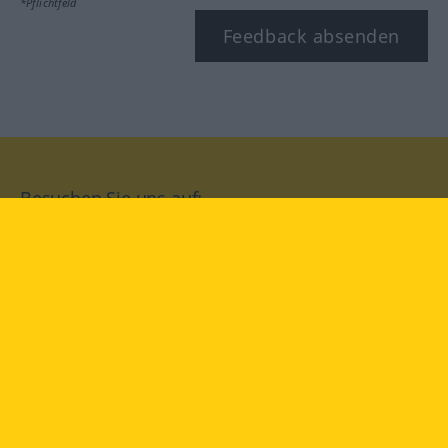
*Pflichtfeld
Feedback absenden
Besuchen Sie uns auf:
facebook
YouTube
Instagram
Langenscheidt
NUTZUNGSBEDINGUNGEN