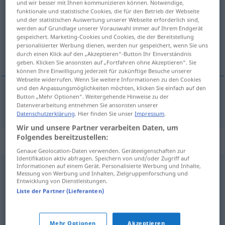
und wir besser mit Ihnen kommunizieren können. Notwendige,
funktionale und statistische Cookies, die für den Betrieb der Webseite
Übersicht aller Übersetzungen
und der statistischen Auswertung unserer Webseite erforderlich sind,
werden auf Grundlage unserer Vorauswahl immer auf Ihrem Endgerät
(Für mehr Details die Übersetzung anklicken/antippen)
gespeichert. Marketing-Cookies und Cookies, die der Bereitstellung
personalisierter Werbung dienen, werden nur gespeichert, wenn Sie uns
blagovremen, pravodoban
durch einen Klick auf den „Akzeptieren“-Button Ihr Einverständnis
geben. Klicken Sie ansonsten auf „Fortfahren ohne Akzeptieren“. Sie
können Ihre Einwilligung jederzeit für zukünftige Besuche unserer
Webseite widerrufen. Wenn Sie weitere Informationen zu den Cookies
und den Anpassungsmöglichkeiten möchten, klicken Sie einfach auf den
Button „Mehr Optionen“. Weitergehende Hinweise zu der
blagovremen,
pravodoban
rechtzeitig
Datenverarbeitung entnehmen Sie ansonsten unserer
Datenschutzerklärung
. Hier finden Sie unser
Impressum
.
Wir und unsere Partner verarbeiten Daten, um
Folgendes bereitzustellen:
Synonyme für "rechtzeitig"
Genaue Geolocation-Daten verwenden. Geräteeigenschaften zur
Identifikation aktiv abfragen. Speichern von und/oder Zugriff auf
Informationen auf einem Gerät. Personalisierte Werbung und Inhalte,
Messung von Werbung und Inhalten, Zielgruppenforschung und
pünktlich
,
zeitig
Entwicklung von Dienstleistungen.
Liste der Partner (Lieferanten)
fristgerecht
,
termingerecht
Mehr Optionen
Akzeptieren
© OpenThesaurus.de