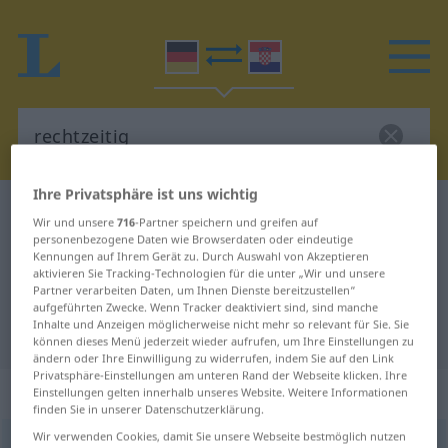
Ihre Privatsphäre ist uns wichtig
Deutsch-Kroatisch Wörterbuch
rechtzeitig
Wir und unsere
716
-Partner speichern und greifen auf
Deutsch-Kroatisch Übersetzung für
personenbezogene Daten wie Browserdaten oder eindeutige
Kennungen auf Ihrem Gerät zu. Durch Auswahl von Akzeptieren
"rechtzeitig"
aktivieren Sie Tracking-Technologien für die unter „Wir und unsere
Partner verarbeiten Daten, um Ihnen Dienste bereitzustellen“
aufgeführten Zwecke. Wenn Tracker deaktiviert sind, sind manche
Inhalte und Anzeigen möglicherweise nicht mehr so relevant für Sie. Sie
"rechtzeitig" Kroatisch Übersetzung
können dieses Menü jederzeit wieder aufrufen, um Ihre Einstellungen zu
ändern oder Ihre Einwilligung zu widerrufen, indem Sie auf den Link
Privatsphäre-Einstellungen am unteren Rand der Webseite klicken. Ihre
„rechtzeitig“
: Adjektiv
Einstellungen gelten innerhalb unseres Website. Weitere Informationen
finden Sie in unserer Datenschutzerklärung.
Wir verwenden Cookies, damit Sie unsere Webseite bestmöglich nutzen
rechtzeitig
adj