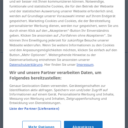
und wir besser mit Ihnen kommunizieren können. Notwendige,
funktionale und statistische Cookies, die für den Betrieb der Webseite
Quellenangabe
f
<
Quellenangabe
;
-n
>
und der statistischen Auswertung unserer Webseite erforderlich sind,
werden auf Grundlage unserer Vorauswahl immer auf Ihrem Endgerät
Übersicht aller Übersetzungen
gespeichert. Marketing-Cookies und Cookies, die der Bereitstellung
personalisierter Werbung dienen, werden nur gespeichert, wenn Sie uns
(Für mehr Details die Übersetzung anklicken/antippen)
durch einen Klick auf den „Akzeptieren“-Button Ihr Einverständnis
geben. Klicken Sie ansonsten auf „Fortfahren ohne Akzeptieren“. Sie
citiranje izvora
können Ihre Einwilligung jederzeit für zukünftige Besuche unserer
Webseite widerrufen. Wenn Sie weitere Informationen zu den Cookies
und den Anpassungsmöglichkeiten möchten, klicken Sie einfach auf den
Button „Mehr Optionen“. Weitergehende Hinweise zu der
Datenverarbeitung entnehmen Sie ansonsten unserer
Datenschutzerklärung
. Hier finden Sie unser
Impressum
.
citiranje izvora
Quellenangabe
Wir und unsere Partner verarbeiten Daten, um
Folgendes bereitzustellen:
Genaue Geolocation-Daten verwenden. Geräteeigenschaften zur
Synonyme für "Quellenangabe"
Identifikation aktiv abfragen. Speichern von und/oder Zugriff auf
Informationen auf einem Gerät. Personalisierte Werbung und Inhalte,
Messung von Werbung und Inhalten, Zielgruppenforschung und
Entwicklung von Dienstleistungen.
Fundstelle
,
Beleg(stelle)
Liste der Partner (Lieferanten)
© OpenThesaurus.de
Mehr Optionen
Akzeptieren