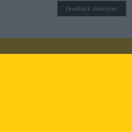
Feedback absenden
Besuchen Sie uns auf:
facebook
YouTube
Instagram
Langenscheidt
NUTZUNGSBEDINGUNGEN