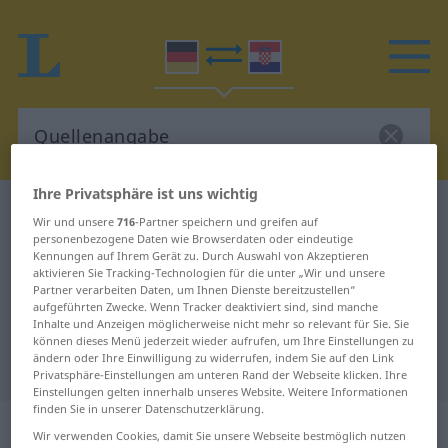
Ihre Privatsphäre ist uns wichtig
Deutsch-Kroatisch Wörterbuch
Quellenangabe
Wir und unsere
716
-Partner speichern und greifen auf
Deutsch-Kroatisch Übersetzung für
personenbezogene Daten wie Browserdaten oder eindeutige
Kennungen auf Ihrem Gerät zu. Durch Auswahl von Akzeptieren
"Quellenangabe"
aktivieren Sie Tracking-Technologien für die unter „Wir und unsere
Partner verarbeiten Daten, um Ihnen Dienste bereitzustellen“
aufgeführten Zwecke. Wenn Tracker deaktiviert sind, sind manche
Inhalte und Anzeigen möglicherweise nicht mehr so relevant für Sie. Sie
"Quellenangabe" Kroatisch
können dieses Menü jederzeit wieder aufrufen, um Ihre Einstellungen zu
ändern oder Ihre Einwilligung zu widerrufen, indem Sie auf den Link
Übersetzung
Privatsphäre-Einstellungen am unteren Rand der Webseite klicken. Ihre
Einstellungen gelten innerhalb unseres Website. Weitere Informationen
finden Sie in unserer Datenschutzerklärung.
„Quellenangabe“
: Femininum
Wir verwenden Cookies, damit Sie unsere Webseite bestmöglich nutzen