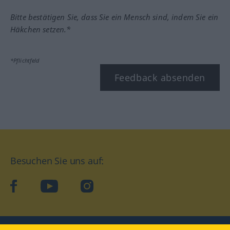
Bitte bestätigen Sie, dass Sie ein Mensch sind, indem Sie ein
Häkchen setzen.*
*Pflichtfeld
Feedback absenden
Besuchen Sie uns auf:
facebook
YouTube
Instagram