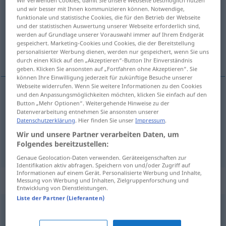
und wir besser mit Ihnen kommunizieren können. Notwendige,
Übersicht aller Übersetzungen
funktionale und statistische Cookies, die für den Betrieb der Webseite
und der statistischen Auswertung unserer Webseite erforderlich sind,
(Für mehr Details die Übersetzung anklicken/antippen)
werden auf Grundlage unserer Vorauswahl immer auf Ihrem Endgerät
gespeichert. Marketing-Cookies und Cookies, die der Bereitstellung
parnica, proces
personalisierter Werbung dienen, werden nur gespeichert, wenn Sie uns
durch einen Klick auf den „Akzeptieren“-Button Ihr Einverständnis
geben. Klicken Sie ansonsten auf „Fortfahren ohne Akzeptieren“. Sie
können Ihre Einwilligung jederzeit für zukünftige Besuche unserer
Webseite widerrufen. Wenn Sie weitere Informationen zu den Cookies
und den Anpassungsmöglichkeiten möchten, klicken Sie einfach auf den
Button „Mehr Optionen“. Weitergehende Hinweise zu der
parnica
Prozess
JUR
Datenverarbeitung entnehmen Sie ansonsten unserer
Datenschutzerklärung
. Hier finden Sie unser
Impressum
.
proces
Prozess
Ablauf
Wir und unsere Partner verarbeiten Daten, um
Folgendes bereitzustellen:
Genaue Geolocation-Daten verwenden. Geräteeigenschaften zur
Identifikation aktiv abfragen. Speichern von und/oder Zugriff auf
Informationen auf einem Gerät. Personalisierte Werbung und Inhalte,
Beispielsätze für "Prozess"
Messung von Werbung und Inhalten, Zielgruppenforschung und
Entwicklung von Dienstleistungen.
Liste der Partner (Lieferanten)
einen Prozess
anstrengen
pokrenuti
(-etati) parnicu