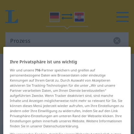
Ihre Privatsphäre ist uns wichtig
Deutsch-Kroatisch Wörterbuch
Prozess
Wir und unsere
716
-Partner speichern und greifen auf
Deutsch-Kroatisch Übersetzung für
personenbezogene Daten wie Browserdaten oder eindeutige
Kennungen auf Ihrem Gerät zu. Durch Auswahl von Akzeptieren
"Prozess"
aktivieren Sie Tracking-Technologien für die unter „Wir und unsere
Partner verarbeiten Daten, um Ihnen Dienste bereitzustellen“
aufgeführten Zwecke. Wenn Tracker deaktiviert sind, sind manche
"Prozess" Kroatisch Übersetzung
Inhalte und Anzeigen möglicherweise nicht mehr so relevant für Sie. Sie
können dieses Menü jederzeit wieder aufrufen, um Ihre Einstellungen zu
ändern oder Ihre Einwilligung zu widerrufen, indem Sie auf den Link
„Prozess“
: Maskulinum
Privatsphäre-Einstellungen am unteren Rand der Webseite klicken. Ihre
Einstellungen gelten innerhalb unseres Website. Weitere Informationen
finden Sie in unserer Datenschutzerklärung.
Prozess
m
<
-es
;
-e
>
Wir verwenden Cookies, damit Sie unsere Webseite bestmöglich nutzen