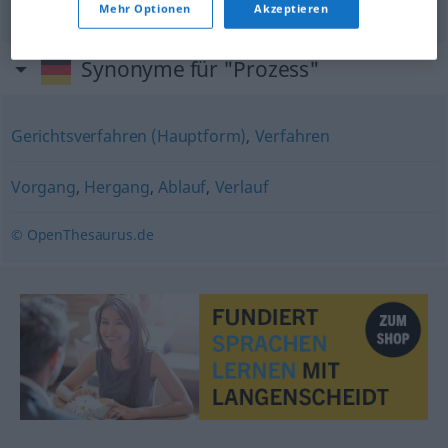
Mehr Optionen
Akzeptieren
Synonyme für "Prozess"
Gerichtsverfahren (Hauptform)
,
Verfahren
Vorgang
,
Hergang
,
Ablauf
,
Verlauf
© OpenThesaurus.de