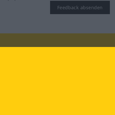
Feedback absenden
Besuchen Sie uns auf:
facebook
YouTube
Instagram
Langenscheidt
NUTZUNGSBEDINGUNGEN