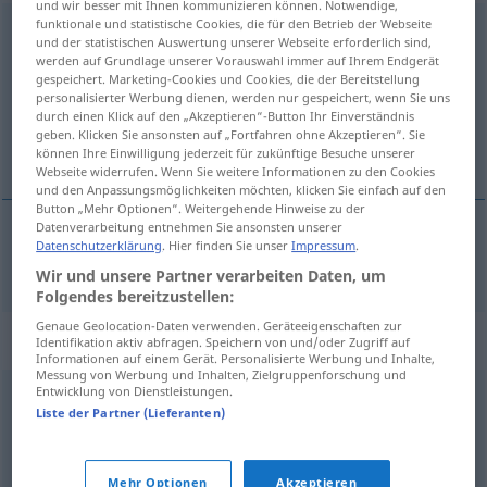
und wir besser mit Ihnen kommunizieren können. Notwendige,
funktionale und statistische Cookies, die für den Betrieb der Webseite
proportional
adj
und der statistischen Auswertung unserer Webseite erforderlich sind,
werden auf Grundlage unserer Vorauswahl immer auf Ihrem Endgerät
Übersicht aller Übersetzungen
gespeichert. Marketing-Cookies und Cookies, die der Bereitstellung
personalisierter Werbung dienen, werden nur gespeichert, wenn Sie uns
(Für mehr Details die Übersetzung anklicken/antippen)
durch einen Klick auf den „Akzeptieren“-Button Ihr Einverständnis
geben. Klicken Sie ansonsten auf „Fortfahren ohne Akzeptieren“. Sie
proporcionalan, razmjeran
können Ihre Einwilligung jederzeit für zukünftige Besuche unserer
Webseite widerrufen. Wenn Sie weitere Informationen zu den Cookies
und den Anpassungsmöglichkeiten möchten, klicken Sie einfach auf den
Button „Mehr Optionen“. Weitergehende Hinweise zu der
Datenverarbeitung entnehmen Sie ansonsten unserer
Datenschutzerklärung
. Hier finden Sie unser
Impressum
.
proporcionalan
,
razmjeran
proportional
Wir und unsere Partner verarbeiten Daten, um
Folgendes bereitzustellen:
Genaue Geolocation-Daten verwenden. Geräteeigenschaften zur
Synonyme für "proportional"
Identifikation aktiv abfragen. Speichern von und/oder Zugriff auf
Informationen auf einem Gerät. Personalisierte Werbung und Inhalte,
Messung von Werbung und Inhalten, Zielgruppenforschung und
Entwicklung von Dienstleistungen.
verhältnismäßig
,
angemessen
,
adäquat
Liste der Partner (Lieferanten)
© OpenThesaurus.de
Mehr Optionen
Akzeptieren