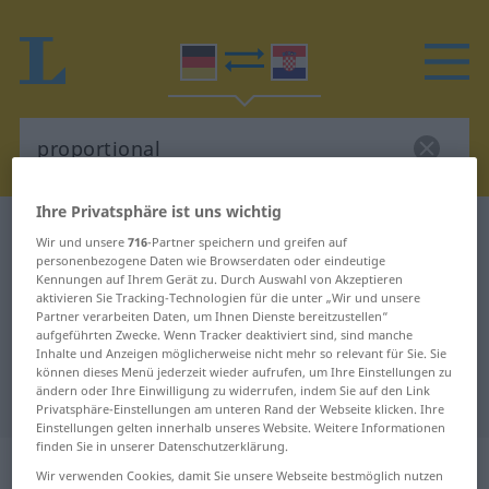
Ihre Privatsphäre ist uns wichtig
Deutsch-Kroatisch Wörterbuch
proportional
Wir und unsere
716
-Partner speichern und greifen auf
Deutsch-Kroatisch Übersetzung für
personenbezogene Daten wie Browserdaten oder eindeutige
Kennungen auf Ihrem Gerät zu. Durch Auswahl von Akzeptieren
"proportional"
aktivieren Sie Tracking-Technologien für die unter „Wir und unsere
Partner verarbeiten Daten, um Ihnen Dienste bereitzustellen“
aufgeführten Zwecke. Wenn Tracker deaktiviert sind, sind manche
Inhalte und Anzeigen möglicherweise nicht mehr so relevant für Sie. Sie
"proportional" Kroatisch
können dieses Menü jederzeit wieder aufrufen, um Ihre Einstellungen zu
ändern oder Ihre Einwilligung zu widerrufen, indem Sie auf den Link
Übersetzung
Privatsphäre-Einstellungen am unteren Rand der Webseite klicken. Ihre
Einstellungen gelten innerhalb unseres Website. Weitere Informationen
finden Sie in unserer Datenschutzerklärung.
„proportional“
: Adjektiv
Wir verwenden Cookies, damit Sie unsere Webseite bestmöglich nutzen