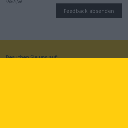
*Pflichtfeld
Feedback absenden
Besuchen Sie uns auf:
facebook
YouTube
Instagram
Langenscheidt
NUTZUNGSBEDINGUNGEN