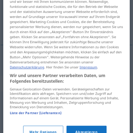
und wir besser mit Ihnen kommunizieren können. Notwendige,
funktionale und statistische Cookies, die für den Betrieb der Webseite
Übersicht aller Übersetzungen
und der statistischen Auswertung unserer Webseite erforderlich sind,
werden auf Grundlage unserer Vorauswahl immer auf Ihrem Endgerät
(Für mehr Details die Übersetzung anklicken/antippen)
gespeichert. Marketing-Cookies und Cookies, die der Bereitstellung
personalisierter Werbung dienen, werden nur gespeichert, wenn Sie uns
potencija
durch einen Klick auf den „Akzeptieren“-Button Ihr Einverständnis
geben. Klicken Sie ansonsten auf „Fortfahren ohne Akzeptieren“. Sie
können Ihre Einwilligung jederzeit für zukünftige Besuche unserer
Webseite widerrufen. Wenn Sie weitere Informationen zu den Cookies
und den Anpassungsmöglichkeiten möchten, klicken Sie einfach auf den
Button „Mehr Optionen“. Weitergehende Hinweise zu der
potencija
Potenz
BIOL
MATH
Datenverarbeitung entnehmen Sie ansonsten unserer
Datenschutzerklärung
. Hier finden Sie unser
Impressum
.
Wir und unsere Partner verarbeiten Daten, um
Folgendes bereitzustellen:
Synonyme für "Potenz"
Genaue Geolocation-Daten verwenden. Geräteeigenschaften zur
Identifikation aktiv abfragen. Speichern von und/oder Zugriff auf
Informationen auf einem Gerät. Personalisierte Werbung und Inhalte,
Messung von Werbung und Inhalten, Zielgruppenforschung und
Macht
Entwicklung von Dienstleistungen.
Liste der Partner (Lieferanten)
(männliche) Geschlechtsreife
Mehr Optionen
Akzeptieren
© OpenThesaurus.de