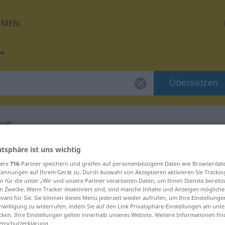
HMEN
Übersetzen
haft
 für "Planwirtschaft"
atsphäre ist uns wichtig
sere
716
-Partner speichern und greifen auf personenbezogene Daten wie Browserdat
Kennungen auf Ihrem Gerät zu. Durch Auswahl von Akzeptieren aktivieren Sie Trackin
rsetzung
n für die unter „Wir und unsere Partner verarbeiten Daten, um Ihnen Dienste bereitz
n Zwecke. Wenn Tracker deaktiviert sind, sind manche Inhalte und Anzeigen mögliche
evant für Sie. Sie können dieses Menü jederzeit wieder aufrufen, um Ihre Einstellung
inwilligung zu widerrufen, indem Sie auf den Link Privatsphäre-Einstellungen am unt
um
cken. Ihre Einstellungen gelten innerhalb unseres Website. Weitere Informationen fin
enschutzerklärung.