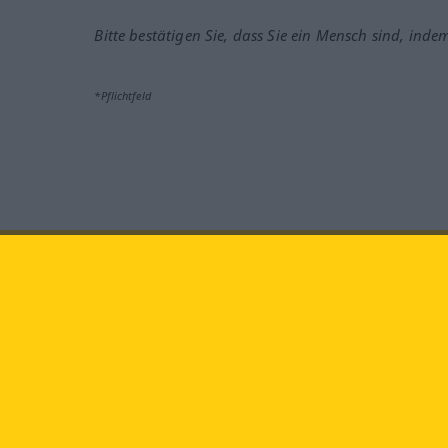
Bitte bestätigen Sie, dass Sie ein Mensch sind, inde
*Pflichtfeld
Besuchen Sie uns auf:
faceb
Langenscheidt