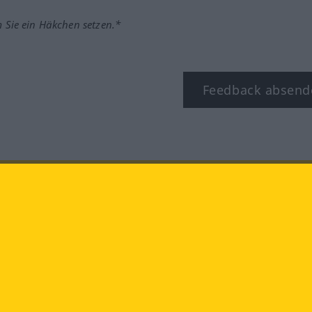
m Sie ein Häkchen setzen.*
Feedback absend
ook
YouTube
Instagram