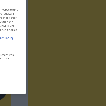
er Webseite und
 Vorauswahl
sonalisierter
Button Ihr
Einwilligung
zu den Cookies
.
zerklärung
.
eichern von
sung von