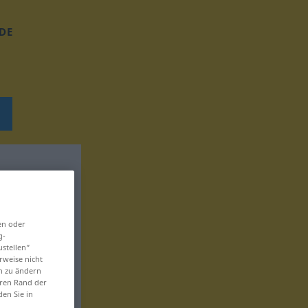
DE
en oder
g-
ustellen“
rweise nicht
en zu ändern
eren Rand der
den Sie in