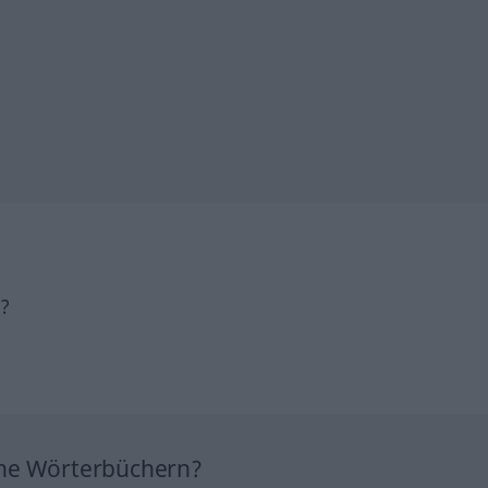
h?
ine Wörterbüchern?