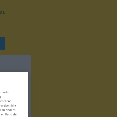
DE
en oder
g-
ustellen“
rweise nicht
en zu ändern
eren Rand der