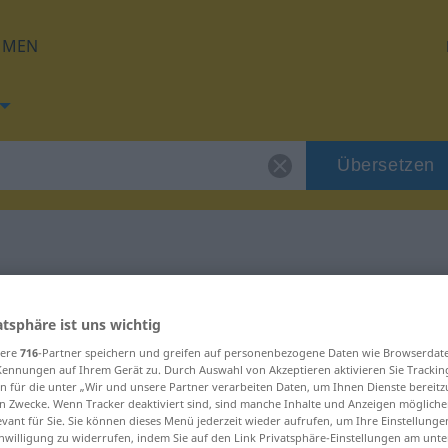
HMEN
Übersetzen
 für "persönlich"
atsphäre ist uns wichtig
tzung
sere
716
-Partner speichern und greifen auf personenbezogene Daten wie Browserdat
Kennungen auf Ihrem Gerät zu. Durch Auswahl von Akzeptieren aktivieren Sie Trackin
n für die unter „Wir und unsere Partner verarbeiten Daten, um Ihnen Dienste bereitz
n Zwecke. Wenn Tracker deaktiviert sind, sind manche Inhalte und Anzeigen mögliche
verb
evant für Sie. Sie können dieses Menü jederzeit wieder aufrufen, um Ihre Einstellung
inwilligung zu widerrufen, indem Sie auf den Link Privatsphäre-Einstellungen am unt