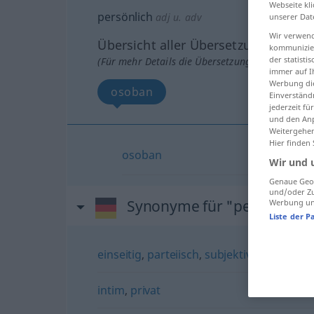
Webseite kli
persönlich
adj
u.
adv
unserer Dat
Wir verwend
Übersicht aller Übersetzungen
kommunizier
der statist
(Für mehr Details die Übersetzung anklicken/an
immer auf I
Werbung die
osoban
Einverständ
jederzeit f
und den Anp
Weitergehen
Hier finden
osoban
Wir und 
Genaue Geol
und/oder Zu
Synonyme für "persönlich"
Werbung und
Liste der P
einseitig
,
parteiisch
,
subjektiv
intim
,
privat