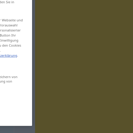
den Sie in
er Webseite und
 Vorauswahl
sonalisierter
Button Ihr
Einwilligung
zu den Cookies
.
zerklärung
.
eichern von
sung von