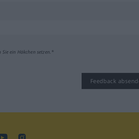
m Sie ein Häkchen setzen.*
Feedback absend
ook
YouTube
Instagram