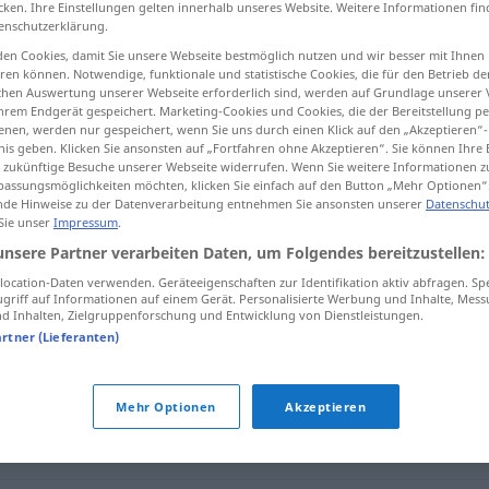
cken. Ihre Einstellungen gelten innerhalb unseres Website. Weitere Informationen fin
enschutzerklärung.
en Cookies, damit Sie unsere Webseite bestmöglich nutzen und wir besser mit Ihnen
en können. Notwendige, funktionale und statistische Cookies, die für den Betrieb d
ischen Auswertung unserer Webseite erforderlich sind, werden auf Grundlage unserer
tippen)
hrem Endgerät gespeichert. Marketing-Cookies und Cookies, die der Bereitstellung per
nen, werden nur gespeichert, wenn Sie uns durch einen Klick auf den „Akzeptieren“-
nis geben. Klicken Sie ansonsten auf „Fortfahren ohne Akzeptieren“. Sie können Ihre 
ür zukünftige Besuche unserer Webseite widerrufen. Wenn Sie weitere Informationen 
assungsmöglichkeiten möchten, klicken Sie einfach auf den Button „Mehr Optionen“
de Hinweise zu der Datenverarbeitung entnehmen Sie ansonsten unserer
Datenschut
 Sie unser
Impressum
.
persönlich
unsere Partner verarbeiten Daten, um Folgendes bereitzustellen:
ocation-Daten verwenden. Geräteeigenschaften zur Identifikation aktiv abfragen. Sp
griff auf Informationen auf einem Gerät. Personalisierte Werbung und Inhalte, Mes
 Inhalten, Zielgruppenforschung und Entwicklung von Dienstleistungen.
artner (Lieferanten)
Mehr Optionen
Akzeptieren