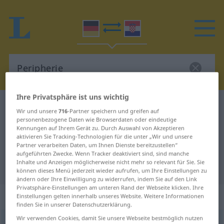
Ihre Privatsphäre ist uns wichtig
Deutsch-Kroatisch Wörterbuch
Peripherie
Wir und unsere
716
-Partner speichern und greifen auf
Deutsch-Kroatisch Übersetzung für
personenbezogene Daten wie Browserdaten oder eindeutige
Kennungen auf Ihrem Gerät zu. Durch Auswahl von Akzeptieren
"Peripherie"
aktivieren Sie Tracking-Technologien für die unter „Wir und unsere
Partner verarbeiten Daten, um Ihnen Dienste bereitzustellen“
aufgeführten Zwecke. Wenn Tracker deaktiviert sind, sind manche
Inhalte und Anzeigen möglicherweise nicht mehr so relevant für Sie. Sie
"Peripherie" Kroatisch Übersetzung
können dieses Menü jederzeit wieder aufrufen, um Ihre Einstellungen zu
ändern oder Ihre Einwilligung zu widerrufen, indem Sie auf den Link
Privatsphäre-Einstellungen am unteren Rand der Webseite klicken. Ihre
„Peripherie“
: Femininum
Einstellungen gelten innerhalb unseres Website. Weitere Informationen
finden Sie in unserer Datenschutzerklärung.
Wir verwenden Cookies, damit Sie unsere Webseite bestmöglich nutzen
Peripherie
f
<
Peripherie
;
-n
>