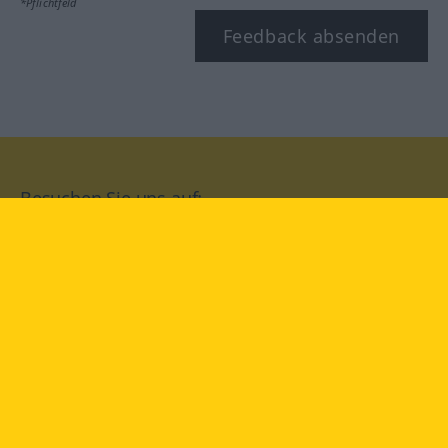
*Pflichtfeld
Feedback absenden
Besuchen Sie uns auf:
facebook
YouTube
Instagram
Langenscheidt
NUTZUNGSBEDINGUNGEN