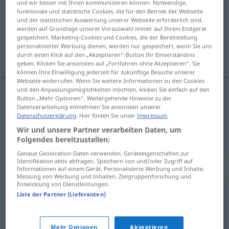
und wir besser mit Ihnen kommunizieren können. Notwendige,
funktionale und statistische Cookies, die für den Betrieb der Webseite
Übersicht aller Übersetzungen
und der statistischen Auswertung unserer Webseite erforderlich sind,
werden auf Grundlage unserer Vorauswahl immer auf Ihrem Endgerät
(Für mehr Details die Übersetzung anklicken/antippen)
gespeichert. Marketing-Cookies und Cookies, die der Bereitstellung
personalisierter Werbung dienen, werden nur gespeichert, wenn Sie uns
periferija, predgrađe
durch einen Klick auf den „Akzeptieren“-Button Ihr Einverständnis
geben. Klicken Sie ansonsten auf „Fortfahren ohne Akzeptieren“. Sie
können Ihre Einwilligung jederzeit für zukünftige Besuche unserer
Webseite widerrufen. Wenn Sie weitere Informationen zu den Cookies
und den Anpassungsmöglichkeiten möchten, klicken Sie einfach auf den
Button „Mehr Optionen“. Weitergehende Hinweise zu der
periferija
Peripherie
Datenverarbeitung entnehmen Sie ansonsten unserer
Datenschutzerklärung
. Hier finden Sie unser
Impressum
.
predgrađe
Peripherie
einer Stadt
Wir und unsere Partner verarbeiten Daten, um
Folgendes bereitzustellen:
Genaue Geolocation-Daten verwenden. Geräteeigenschaften zur
Identifikation aktiv abfragen. Speichern von und/oder Zugriff auf
Synonyme für "Peripherie"
Informationen auf einem Gerät. Personalisierte Werbung und Inhalte,
Messung von Werbung und Inhalten, Zielgruppenforschung und
Entwicklung von Dienstleistungen.
Liste der Partner (Lieferanten)
Milieu
,
Umfeld (Hauptform)
,
Umgebung
© OpenThesaurus.de
Mehr Optionen
Akzeptieren