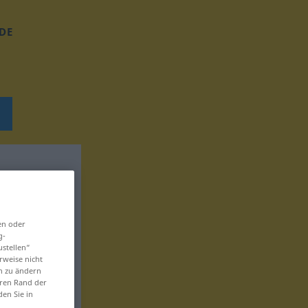
DE
en oder
g-
ustellen“
rweise nicht
en zu ändern
eren Rand der
den Sie in