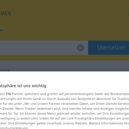
HMEN
Übersetzen
äusch
ng für "Nebengeräusch"
atsphäre ist uns wichtig
sere
716
-Partner speichern und greifen auf personenbezogene Daten wie Browserdat
Kennungen auf Ihrem Gerät zu. Durch Auswahl von Akzeptieren aktivieren Sie Trackin
ersetzung
n für die unter „Wir und unsere Partner verarbeiten Daten, um Ihnen Dienste bereitz
n Zwecke. Wenn Tracker deaktiviert sind, sind manche Inhalte und Anzeigen mögliche
evant für Sie. Sie können dieses Menü jederzeit wieder aufrufen, um Ihre Einstellung
inwilligung zu widerrufen, indem Sie auf den Link Privatsphäre-Einstellungen am unt
m
cken. Ihre Einstellungen gelten innerhalb unseres Website. Weitere Informationen fin
enschutzerklärung.