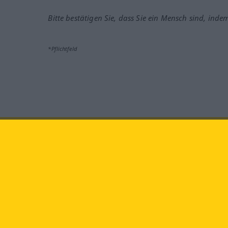
Bitte bestätigen Sie, dass Sie ein Mensch sind, inde
*Pflichtfeld
Besuchen Sie uns auf:
faceb
Langenscheidt