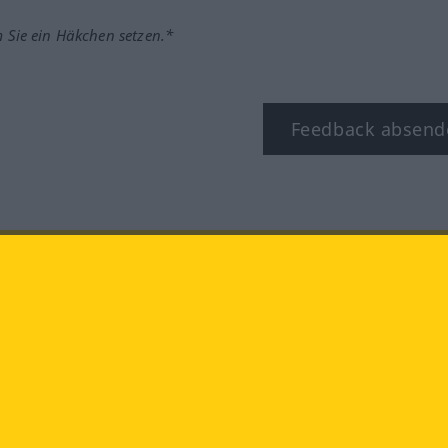
m Sie ein Häkchen setzen.*
Feedback absend
ook
YouTube
Instagram