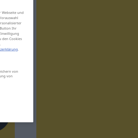
er Webseite und
 Vorauswahl
sonalisierter
Button Ihr
Einwilligung
zu den Cookies
.
zerklärung
.
eichern von
sung von