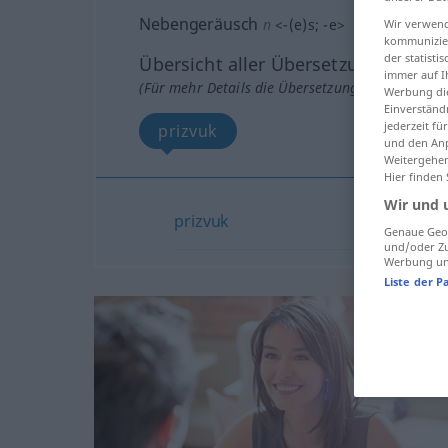
Nebengeräusch
n
<
-(e)s
;
-e
>
Wir verwend
kommunizier
der statist
Übersicht aller Übersetzungen
immer auf I
(Für mehr Details die Übersetzung anklicken/an
Werbung die
Einverständ
jederzeit f
prizvuk
und den Anp
Weitergehen
Hier finden
Wir und 
prizvuk
Genaue Geol
und/oder Zu
Werbung und
Liste der P