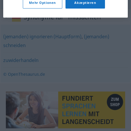
Mehr Optionen
Akzeptieren
Synonyme für "missachten"
(jemanden) ignorieren (Hauptform)
,
(jemanden)
schneiden
zuwiderhandeln
© OpenThesaurus.de