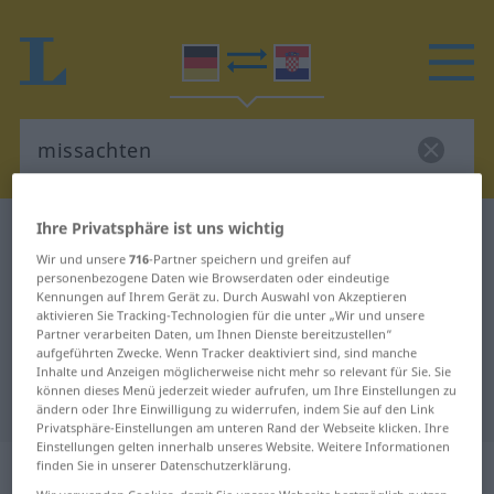
Ihre Privatsphäre ist uns wichtig
Deutsch-Kroatisch Wörterbuch
missachten
Wir und unsere
716
-Partner speichern und greifen auf
Deutsch-Kroatisch Übersetzung für
personenbezogene Daten wie Browserdaten oder eindeutige
Kennungen auf Ihrem Gerät zu. Durch Auswahl von Akzeptieren
"missachten"
aktivieren Sie Tracking-Technologien für die unter „Wir und unsere
Partner verarbeiten Daten, um Ihnen Dienste bereitzustellen“
aufgeführten Zwecke. Wenn Tracker deaktiviert sind, sind manche
"missachten" Kroatisch
Inhalte und Anzeigen möglicherweise nicht mehr so relevant für Sie. Sie
können dieses Menü jederzeit wieder aufrufen, um Ihre Einstellungen zu
Übersetzung
ändern oder Ihre Einwilligung zu widerrufen, indem Sie auf den Link
Privatsphäre-Einstellungen am unteren Rand der Webseite klicken. Ihre
Einstellungen gelten innerhalb unseres Website. Weitere Informationen
„missachten“
finden Sie in unserer Datenschutzerklärung.