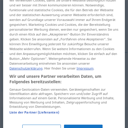
Wir verwenden Cookies, damit Sie unsere Webseite bestmöglich nutzen
und wir besser mit Ihnen kommunizieren können. Notwendige,
missachten
funktionale und statistische Cookies, die für den Betrieb der Webseite
und der statistischen Auswertung unserer Webseite erforderlich sind,
Übersicht aller Übersetzungen
werden auf Grundlage unserer Vorauswahl immer auf Ihrem Endgerät
gespeichert. Marketing-Cookies und Cookies, die der Bereitstellung
(Für mehr Details die Übersetzung anklicken/antippen)
personalisierter Werbung dienen, werden nur gespeichert, wenn Sie uns
durch einen Klick auf den „Akzeptieren“-Button Ihr Einverständnis
omalovažiti, ne mariti
geben. Klicken Sie ansonsten auf „Fortfahren ohne Akzeptieren“. Sie
können Ihre Einwilligung jederzeit für zukünftige Besuche unserer
Webseite widerrufen. Wenn Sie weitere Informationen zu den Cookies
und den Anpassungsmöglichkeiten möchten, klicken Sie einfach auf den
Button „Mehr Optionen“. Weitergehende Hinweise zu der
Datenverarbeitung entnehmen Sie ansonsten unserer
omalovažiti (-ažavati),
ne
mariti
(
za
)
Datenschutzerklärung
. Hier finden Sie unser
Impressum
.
AKK
Wir und unsere Partner verarbeiten Daten, um
missachten
Folgendes bereitzustellen:
Genaue Geolocation-Daten verwenden. Geräteeigenschaften zur
Identifikation aktiv abfragen. Speichern von und/oder Zugriff auf
Beispielsätze für "missachten"
Informationen auf einem Gerät. Personalisierte Werbung und Inhalte,
Messung von Werbung und Inhalten, Zielgruppenforschung und
Entwicklung von Dienstleistungen.
Liste der Partner (Lieferanten)
die
Vorfahrt
missachten
ne
ustupiti
prednost