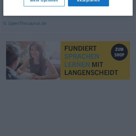
Mehr Optionen
Akzeptieren
Schlinge
,
Schlaufe
,
Schleife
© OpenThesaurus.de