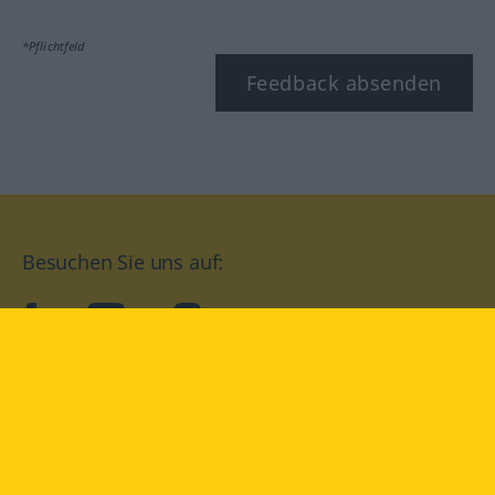
*Pflichtfeld
Feedback absenden
Besuchen Sie uns auf:
facebook
YouTube
Instagram
Langenscheidt