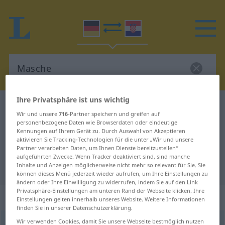
Ihre Privatsphäre ist uns wichtig
Deutsch-Kroatisch Wörterbuch
Masche
Wir und unsere
716
-Partner speichern und greifen auf
Deutsch-Kroatisch Übersetzung für
personenbezogene Daten wie Browserdaten oder eindeutige
Kennungen auf Ihrem Gerät zu. Durch Auswahl von Akzeptieren
"Masche"
aktivieren Sie Tracking-Technologien für die unter „Wir und unsere
Partner verarbeiten Daten, um Ihnen Dienste bereitzustellen“
aufgeführten Zwecke. Wenn Tracker deaktiviert sind, sind manche
Inhalte und Anzeigen möglicherweise nicht mehr so relevant für Sie. Sie
"Masche" Kroatisch Übersetzung
können dieses Menü jederzeit wieder aufrufen, um Ihre Einstellungen zu
ändern oder Ihre Einwilligung zu widerrufen, indem Sie auf den Link
Privatsphäre-Einstellungen am unteren Rand der Webseite klicken. Ihre
„Masche“
: Femininum
Einstellungen gelten innerhalb unseres Website. Weitere Informationen
finden Sie in unserer Datenschutzerklärung.
Wir verwenden Cookies, damit Sie unsere Webseite bestmöglich nutzen
Masche
f
<
Masche
;
-n
>