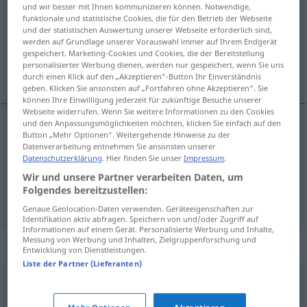
und wir besser mit Ihnen kommunizieren können. Notwendige,
funktionale und statistische Cookies, die für den Betrieb der Webseite
Übersicht aller Übersetzungen
und der statistischen Auswertung unserer Webseite erforderlich sind,
(Für mehr Details die Übersetzung anklicken/antippen)
werden auf Grundlage unserer Vorauswahl immer auf Ihrem Endgerät
gespeichert. Marketing-Cookies und Cookies, die der Bereitstellung
personalisierter Werbung dienen, werden nur gespeichert, wenn Sie uns
petlja, omča, očica
durch einen Klick auf den „Akzeptieren“-Button Ihr Einverständnis
geben. Klicken Sie ansonsten auf „Fortfahren ohne Akzeptieren“. Sie
können Ihre Einwilligung jederzeit für zukünftige Besuche unserer
Webseite widerrufen. Wenn Sie weitere Informationen zu den Cookies
und den Anpassungsmöglichkeiten möchten, klicken Sie einfach auf den
Button „Mehr Optionen“. Weitergehende Hinweise zu der
petlja
,
omča
Masche
Datenverarbeitung entnehmen Sie ansonsten unserer
Datenschutzerklärung
. Hier finden Sie unser
Impressum
.
očica
Masche
Strumpf
Wir und unsere Partner verarbeiten Daten, um
Folgendes bereitzustellen:
Genaue Geolocation-Daten verwenden. Geräteeigenschaften zur
Identifikation aktiv abfragen. Speichern von und/oder Zugriff auf
Informationen auf einem Gerät. Personalisierte Werbung und Inhalte,
Messung von Werbung und Inhalten, Zielgruppenforschung und
Synonyme für "Masche"
Entwicklung von Dienstleistungen.
Liste der Partner (Lieferanten)
Tour
,
Muster
,
Trick