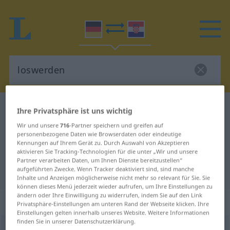
Deutsch-Kroatisch Wörterbuch
loswerden
Ihre Privatsphäre ist uns wichtig
Deutsch-Kroatisch Übersetzung für
Wir und unsere
716
-Partner speichern und greifen auf
personenbezogene Daten wie Browserdaten oder eindeutige
"loswerden"
Kennungen auf Ihrem Gerät zu. Durch Auswahl von Akzeptieren
aktivieren Sie Tracking-Technologien für die unter „Wir und unsere
Partner verarbeiten Daten, um Ihnen Dienste bereitzustellen“
aufgeführten Zwecke. Wenn Tracker deaktiviert sind, sind manche
"loswerden" Kroatisch Übersetzung
Inhalte und Anzeigen möglicherweise nicht mehr so relevant für Sie. Sie
können dieses Menü jederzeit wieder aufrufen, um Ihre Einstellungen zu
ändern oder Ihre Einwilligung zu widerrufen, indem Sie auf den Link
„loswerden“
Privatsphäre-Einstellungen am unteren Rand der Webseite klicken. Ihre
Einstellungen gelten innerhalb unseres Website. Weitere Informationen
finden Sie in unserer Datenschutzerklärung.
loswerden
→
werden
<
trennb
;
-ge-
;
>