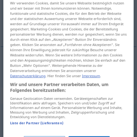
Wir verwenden Cookies, damit Sie unsere Webseite bestmöglich nutzen
und wir besser mit Ihnen kommunizieren können. Notwendige,
Übersicht aller Übersetzungen
funktionale und statistische Cookies, die für den Betrieb der Webseite
und der statistischen Auswertung unserer Webseite erforderlich sind,
(Für mehr Details die Übersetzung anklicken/antippen)
werden auf Grundlage unserer Vorauswahl immer auf Ihrem Endgerät
gespeichert. Marketing-Cookies und Cookies, die der Bereitstellung
osloboditi se, riješiti se
personalisierter Werbung dienen, werden nur gespeichert, wenn Sie uns
durch einen Klick auf den „Akzeptieren“-Button Ihr Einverständnis
geben. Klicken Sie ansonsten auf „Fortfahren ohne Akzeptieren“. Sie
können Ihre Einwilligung jederzeit für zukünftige Besuche unserer
Webseite widerrufen. Wenn Sie weitere Informationen zu den Cookies
und den Anpassungsmöglichkeiten möchten, klicken Sie einfach auf den
osloboditi
se
,
riješiti
se
loswerden
AKK
/
GEN
Button „Mehr Optionen“. Weitergehende Hinweise zu der
Datenverarbeitung entnehmen Sie ansonsten unserer
Datenschutzerklärung
. Hier finden Sie unser
Impressum
.
Wir und unsere Partner verarbeiten Daten, um
Folgendes bereitzustellen:
Synonyme für "loswerden"
Genaue Geolocation-Daten verwenden. Geräteeigenschaften zur
Identifikation aktiv abfragen. Speichern von und/oder Zugriff auf
Informationen auf einem Gerät. Personalisierte Werbung und Inhalte,
Messung von Werbung und Inhalten, Zielgruppenforschung und
(etwas) überwinden
,
(etwas) abschütteln
Entwicklung von Dienstleistungen.
Liste der Partner (Lieferanten)
entlassen
,
rausschmeißen (ugs.)
,
kündigen
,
feuern