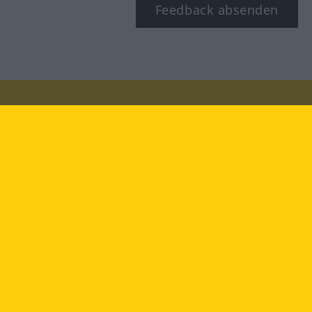
Feedback absenden
Besuchen Sie uns auf:
facebook
YouTube
Instagram
Langenscheidt
NUTZUNGSBEDINGUNGEN
DATENSCHUTZBESTIMMUNGEN