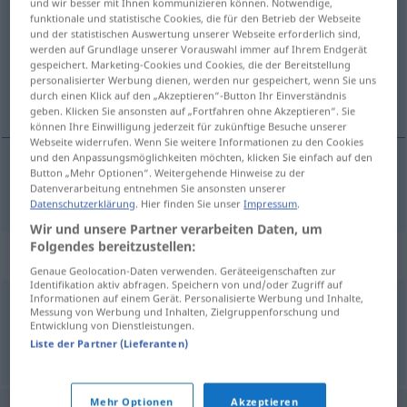
und wir besser mit Ihnen kommunizieren können. Notwendige,
funktionale und statistische Cookies, die für den Betrieb der Webseite
Übersicht aller Übersetzungen
und der statistischen Auswertung unserer Webseite erforderlich sind,
werden auf Grundlage unserer Vorauswahl immer auf Ihrem Endgerät
(Für mehr Details die Übersetzung anklicken/antippen)
gespeichert. Marketing-Cookies und Cookies, die der Bereitstellung
personalisierter Werbung dienen, werden nur gespeichert, wenn Sie uns
link
durch einen Klick auf den „Akzeptieren“-Button Ihr Einverständnis
geben. Klicken Sie ansonsten auf „Fortfahren ohne Akzeptieren“. Sie
können Ihre Einwilligung jederzeit für zukünftige Besuche unserer
Webseite widerrufen. Wenn Sie weitere Informationen zu den Cookies
und den Anpassungsmöglichkeiten möchten, klicken Sie einfach auf den
Button „Mehr Optionen“. Weitergehende Hinweise zu der
link
Link
Datenverarbeitung entnehmen Sie ansonsten unserer
IT
Datenschutzerklärung
. Hier finden Sie unser
Impressum
.
Wir und unsere Partner verarbeiten Daten, um
Folgendes bereitzustellen:
Synonyme für "Link"
Genaue Geolocation-Daten verwenden. Geräteeigenschaften zur
Identifikation aktiv abfragen. Speichern von und/oder Zugriff auf
Informationen auf einem Gerät. Personalisierte Werbung und Inhalte,
Messung von Werbung und Inhalten, Zielgruppenforschung und
Verknüpfung
Entwicklung von Dienstleistungen.
Liste der Partner (Lieferanten)
© OpenThesaurus.de
Mehr Optionen
Akzeptieren